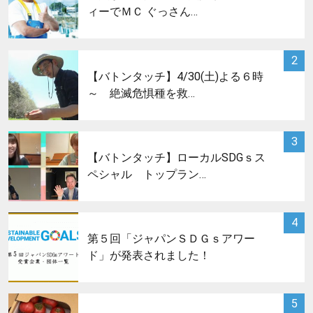
ィーでＭＣ ぐっさん…
サムネイル
2
【バトンタッチ】4/30(土)よる６時
～ 絶滅危惧種を救…
サムネイル
3
【バトンタッチ】ローカルSDGｓス
ペシャル トップラン…
サムネイル
4
第５回「ジャパンＳＤＧｓアワー
ド」が発表されました！
サムネイル
5