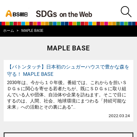
bs asahi
m
BS朝日SDGs on
ホーム
MAPLE BASE
MAPLE BASE
【バトンタッチ】日本初のシュガーハウスで豊かな森を
守る！ MAPLE BASE
2030年は、今から１０年後。番組では、これからを担いＳ
ＤＧｓに関心を寄せる若者たちが、既にＳＤＧｓに取り組
んでいる人や団体、自治体や企業を訪ねます。そこで目に
するのは、人間、社会、地球環境にまつわる「持続可能な
未来」への活動とその裏にある“...
2022.03.24