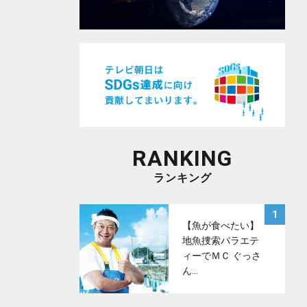
RANKING
ランキング
サムネイル
1
【魚が食べたい】
地魚捜索バラエテ
ィーでＭＣ ぐっさ
ん…