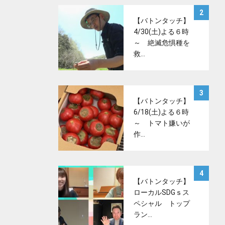
サムネイル
2
【バトンタッチ】
4/30(土)よる６時
～ 絶滅危惧種を
救…
サムネイル
3
【バトンタッチ】
6/18(土)よる６時
～ トマト嫌いが
作…
サムネイル
4
【バトンタッチ】
ローカルSDGｓス
ペシャル トップ
ラン…