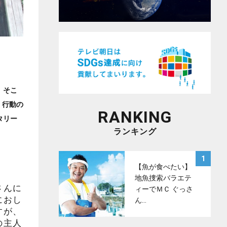
。そこ
、行動の
RANKING
タリー
ランキング
サムネイル
1
【魚が食べたい】
地魚捜索バラエテ
さんに
ィーでＭＣ ぐっさ
におし
ん…
すが、
の主人