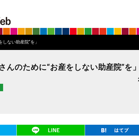
BS朝日SDGs on the Web
をしない助産院”を」
さんのために“お産をしない助産院”を
ツイート
LINE