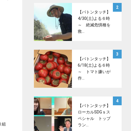
サムネイル
2
【バトンタッチ】
4/30(土)よる６時
～ 絶滅危惧種を
救…
サムネイル
3
【バトンタッチ】
6/18(土)よる６時
～ トマト嫌いが
作…
サムネイル
4
【バトンタッチ】
ローカルSDGｓス
ペシャル トップ
り組
ラン…