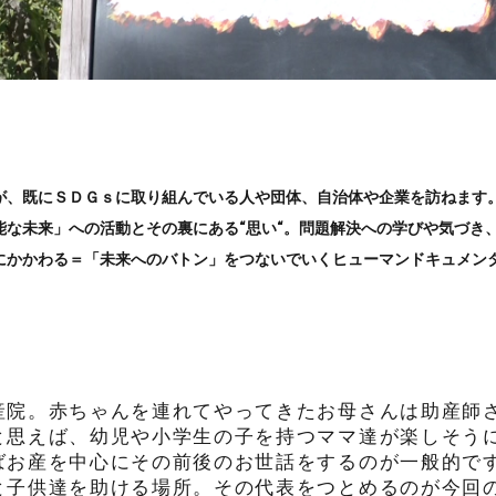
が、既にＳＤＧｓに取り組んでいる人や団体、自治体や企業を訪ねます
な未来」への活動とその裏にある“思い“。問題解決への学びや気づき
にかかわる＝「未来へのバトン」をつないでいくヒューマンドキュメン
産院。赤ちゃんを連れてやってきたお母さんは助産師
と思えば、幼児や小学生の子を持つママ達が楽しそう
ばお産を中心にその前後のお世話をするのが一般的で
と子供達を助ける場所。その代表をつとめるのが今回