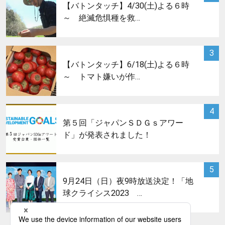
【バトンタッチ】4/30(土)よる６時
～ 絶滅危惧種を救…
サムネイル
3
【バトンタッチ】6/18(土)よる６時
～ トマト嫌いが作…
サムネイル
4
第５回「ジャパンＳＤＧｓアワー
ド」が発表されました！
サムネイル
5
9月24日（日）夜9時放送決定！「地
球クライシス2023 …