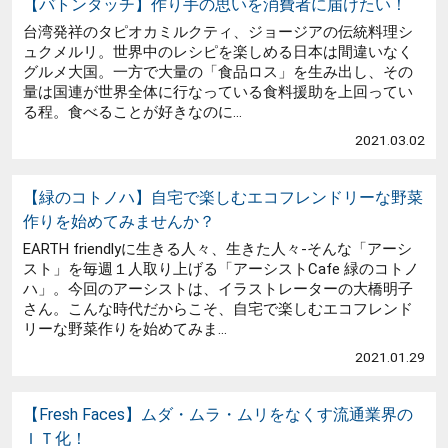
【バトンタッチ】作り手の思いを消費者に届けたい！
台湾発祥のタピオカミルクティ、ジョージアの伝統料理シ
ュクメルリ。世界中のレシピを楽しめる日本は間違いなく
グルメ大国。一方で大量の「食品ロス」を生み出し、その
量は国連が世界全体に行なっている食料援助を上回ってい
る程。食べることが好きなのに...
2021.03.02
【緑のコトノハ】自宅で楽しむエコフレンドリーな野菜
作りを始めてみませんか？
EARTH friendlyに生きる人々、生きた人々-そんな「アーシ
スト」を毎週１人取り上げる「アーシストCafe 緑のコトノ
ハ」。今回のアーシストは、イラストレーターの大橋明子
さん。こんな時代だからこそ、自宅で楽しむエコフレンド
リーな野菜作りを始めてみま...
2021.01.29
【Fresh Faces】ムダ・ムラ・ムリをなくす流通業界の
ＩＴ化！