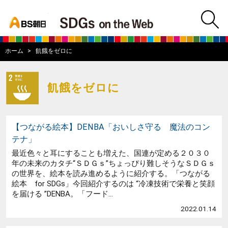
bs asahi
m
BS朝日SDGs on
ホーム
飢餓をゼロに
飢餓をゼロに
【つながる絵本】DENBA「おいしさ守る 魔法のコン
テナ」
最近色々と耳にすることも増えた、国連が定める２０３０
年の未来のカタチ“ＳＤＧｓ”ちょっぴり難しそうなＳＤＧｓ
の世界を、絵本を読み進めるように紹介する。「つながる
絵本 for SDGs」今回紹介するのは “冷凍技術で栄養と笑顔
を届ける ”DENBA。「フード...
2022.01.14