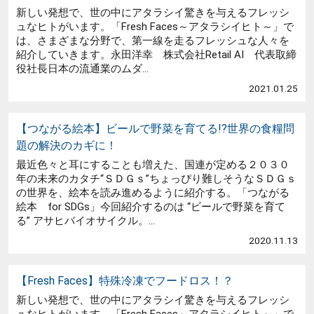
新しい発想で、世の中にアタラシイ驚きを与えるフレッシ
ュなヒトがいます。「Fresh Faces～アタラシイヒト～」で
は、さまざまな分野で、第一線を走るフレッシュな人々を
紹介していきます。永田洋幸 株式会社Retail AI 代表取締
役社長日本の流通業のムダ...
2021.01.25
【つながる絵本】ビールで野菜を育てる!?世界の食糧問
題の解決のカギに！
最近色々と耳にすることも増えた、国連が定める２０３０
年の未来のカタチ“ＳＤＧｓ”ちょっぴり難しそうなＳＤＧｓ
の世界を、絵本を読み進めるように紹介する。「つながる
絵本 for SDGs」今回紹介するのは “ビールで野菜を育て
る” アサヒバイオサイクル。...
2020.11.13
【Fresh Faces】特殊冷凍でフードロス！？
新しい発想で、世の中にアタラシイ驚きを与えるフレッシ