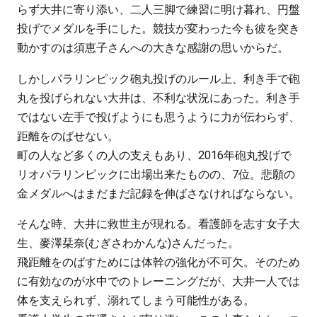
らず大井に寄り添い、二人三脚で練習に明け暮れ、円盤
投げでメダルを手にした。競技が変わった今も彼を突き
動かすのは須恵子さんへの大きな感謝の思いからだ。
しかしパラリンピック砲丸投げのルール上、利き手で砲
丸を投げられない大井は、不利な状況にあった。利き手
ではない左手で投げようにも思うように力が伝わらず、
距離をのばせない。
町の人など多くの人の支えもあり、2016年砲丸投げで
リオパラリンピックに出場出来たものの、7位。悲願の
金メダルへはまだまだ記録を伸ばさなければならない。
そんな時、大井に救世主が現れる。看護師を志す女子大
生、麥澤栞奈(むぎさわかんな)さんだった。
飛距離をのばすためには体幹の強化が不可欠。そのため
に有効なのが水中でのトレーニングだが、大井一人では
体を支えられず、溺れてしまう可能性がある。