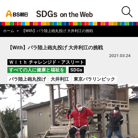
bs asahi
m
BS朝日SDGs on
ホーム
【With】パラ陸上砲丸投げ 大井利江の挑戦
【With】パラ陸上砲丸投げ 大井利江の挑戦
2021.03.24
Ｗｉｔｈ チャレンジド・アスリート
すべての人に健康と福祉を
SDGs
パラ陸上砲丸投げ
大井利江
東京パラリンピック