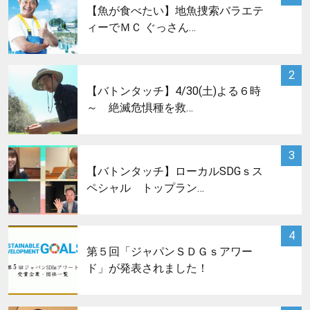
【魚が食べたい】地魚捜索バラエテ
ィーでＭＣ ぐっさん…
サムネイル
2
【バトンタッチ】4/30(土)よる６時
～ 絶滅危惧種を救…
サムネイル
3
【バトンタッチ】ローカルSDGｓス
ペシャル トップラン…
サムネイル
4
第５回「ジャパンＳＤＧｓアワー
ド」が発表されました！