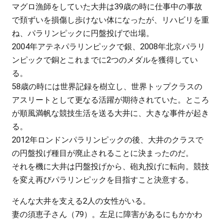
マグロ漁師をしていた大井は39歳の時に仕事中の事故
で頚ずいを損傷し歩けない体になったが、リハビリを重
ね、パラリンピックに円盤投げで出場。
2004年アテネパラリンピックで銀、2008年北京パラリ
ンピックで銅とこれまでに2つのメダルを獲得してい
る。
58歳の時には世界記録を樹立し、世界トップクラスの
アスリートとして更なる活躍が期待されていた。ところ
が順風満帆な競技生活を送る大井に、大きな事件が起き
る。
2012年ロンドンパラリンピックの後、大井のクラスで
の円盤投げ種目が廃止されることに決まったのだ。
それを機に大井は円盤投げから、砲丸投げに転向。競技
を変え再びパラリンピックを目指すこと決意する。
そんな大井を支える2人の女性がいる。
妻の須恵子さん（79）。左足に障害があるにもかかわ