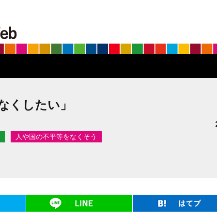
BS朝日SDGs on the Web
なくしたい」
人や国の不平等をなくそう
ツイート
LINE