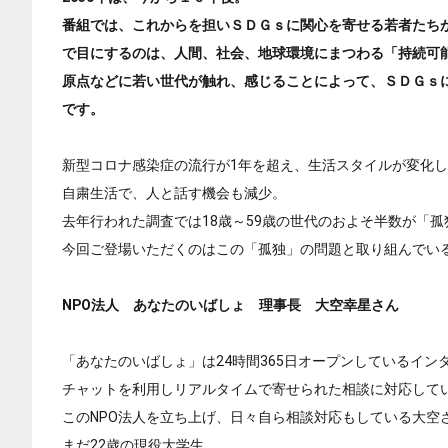
番組では、これからを担いＳＤＧｓに関心を寄せる若者たち
で目にするのは、人間、社会、地球環境にまつわる「持続可能
原点などに若い世代が触れ、感じることによって、ＳＤＧｓ
です。
新型コロナ感染症の流行が1年を超え、生活スタイルが変化
自粛生活で、人と話す機会も減少。
去年行われた調査では18歳～59歳の世代のおよそ半数が「
今回ご登場いただくのはこの「孤独」の問題と取り組んでい
NPO法人 あなたのいばしょ 理事長 大空幸星さん
「あなたのいばしょ」は24時間365日オープンしているイン
チャットを利用しリアルタイムで寄せられた相談に対応して
このNPO法人を立ち上げ、日々自ら相談対応もしている大空
まだ22歳の現役大学生。