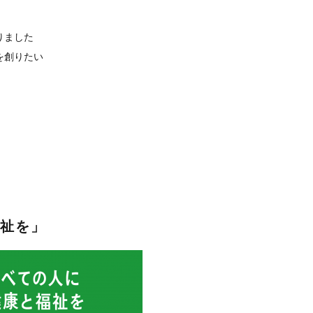
りました
を創りたい
福祉を」