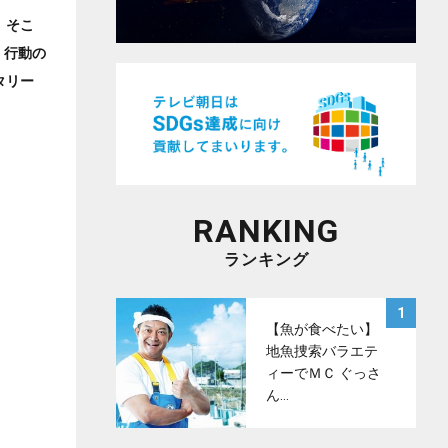
。そこ
、行動の
タリー
RANKING
ランキング
サムネイル
1
【魚が食べたい】
地魚捜索バラエテ
ィーでＭＣ ぐっさ
ん…