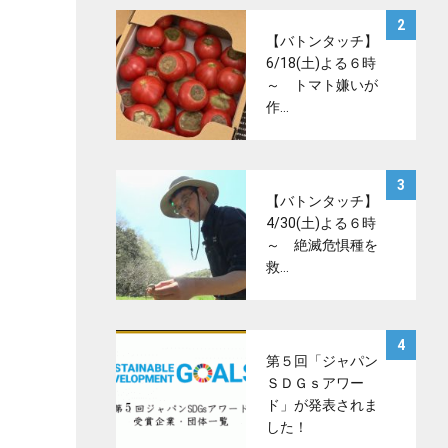
サムネイル
2
【バトンタッチ】
6/18(土)よる６時
～ トマト嫌いが
作…
サムネイル
3
【バトンタッチ】
4/30(土)よる６時
～ 絶滅危惧種を
救…
サムネイル
4
第５回「ジャパン
ＳＤＧｓアワー
ド」が発表されま
した！