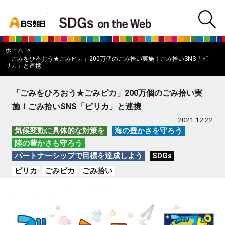
bs asahi
m
BS朝日SDGs on
ホーム
「ごみをひろおう★ごみピカ」200万個のごみ拾い実施！ごみ拾いSNS「ピ
リカ」と連携
「ごみをひろおう★ごみピカ」200万個のごみ拾い実
施！ごみ拾いSNS「ピリカ」と連携
2021.12.22
気候変動に具体的な対策を
海の豊かさを守ろう
陸の豊かさも守ろう
パートナーシップで目標を達成しよう
SDGs
ピリカ
ごみピカ
ごみ拾い