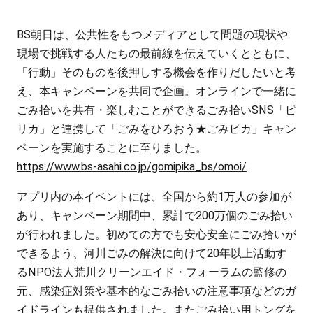
BS朝日は、公共性をもつメディアとして問題の現状や
現場で挑戦する人たちの最前線を伝えていくとともに、
「行動」そのものを後押しする機会を作りだしたいと考
え、本キャンペーンを共同で企画。オンラインで一緒に
ごみ拾いを共有・楽しむことができるごみ拾いSNS「ピ
リカ」と連携して「ごみをひろおう★ごみピカ」キャン
ペーンを実施することに至りました。
https://www.bs-asahi.co.jp/gomipika_bs/omoi/
アプリ内の本イベントには、全国から約1万人の参加が
あり、キャンペーン期間中、累計で200万個のごみ拾い
が行われました。初めての方でも安心安全にごみ拾いが
できるよう、河川ごみの解決に向けて20年以上活動す
るNPO法人荒川クリーンエイド・フォーラムの監修の
元、感染症対策や基本的なごみ拾いの注意事項などのガ
イドラインも提供されました。またごみ拾い用トングを