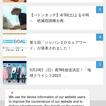
サムネイル
3
【バトンタッチ】4/30(土)よる６時
～ 絶滅危惧種を救…
サムネイル
4
第５回「ジャパンＳＤＧｓアワー
ド」が発表されました！
サムネイル
5
9月24日（日）夜9時放送決定！「地
球クライシス2023 …