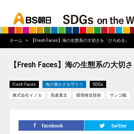
bs asahi
ホーム
【Fresh Faces】海の生態系の大切さを「ひろめる」
【Fresh Faces】海の生態系の大
Fresh Faces
海の豊かさを守ろう
SDGs
株式会社イノカ
高倉葉太
環境移送技術
サンゴ礁
シェア