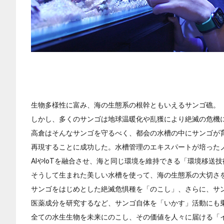
生物多様性に富み、海の生態系の根幹ともいえるサンゴ礁。
しかし、多くのサンゴは地球温暖化や乱獲により絶滅の危機
高倉はそんなサンゴを守るべく、都会の水槽の中にサンゴが
再現することに成功した。水槽管理のエキスパートが培った
AIやIoTを融合させ、海と同じ環境を維持できる「環境移送
そうして生まれた美しい水槽を使って、海の生態系の大切さ
サンゴをはじめとした絶滅危惧種を「のこし」、さらに、サ
医薬成分を研究するなど、サンゴ自体を「いかす」活動にも
全ての水生生物を未来にのこし、その価値を人々に届ける「イ