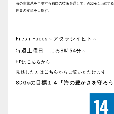
海の生態系を再現する独自の技術を通して、Appleに匹敵する
世界の変革を目指す。
Fresh Faces～アタラシイヒト～
毎週土曜日 よる8時54分～
HPは
こちら
から
見逃した方は
こちら
からご覧いただけます
SDGsの目標１４
「海の豊かさを守ろ