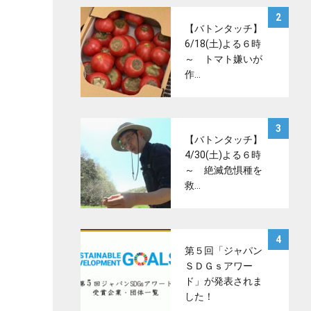
サムネイル
2
【バトンタッチ】
6/18(土)よる６時
～ トマト嫌いが
作…
サムネイル
3
【バトンタッチ】
4/30(土)よる６時
～ 絶滅危惧種を
救…
サムネイル
4
第５回「ジャパン
ＳＤＧｓアワー
ド」が発表されま
した！