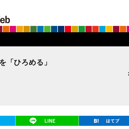
BS朝日SDGs on the Web
切さを「ひろめる」
ツイート
LINE