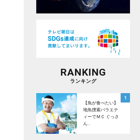
RANKING
ランキング
サムネイル
1
【魚が食べたい】
地魚捜索バラエテ
ィーでＭＣ ぐっさ
ん…