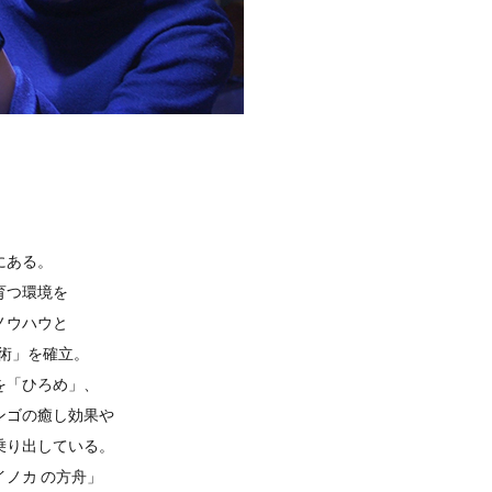
にある。
育つ環境を
ノウハウと
技術」を確立。
を「ひろめ」、
ンゴの癒し効果や
乗り出している。
ノカ の方舟」