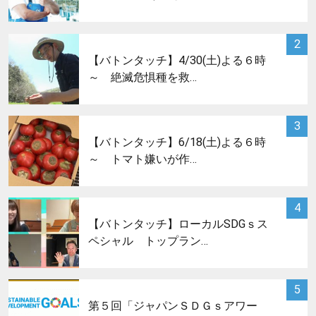
サムネイル
2
【バトンタッチ】4/30(土)よる６時
～ 絶滅危惧種を救…
サムネイル
3
【バトンタッチ】6/18(土)よる６時
～ トマト嫌いが作…
サムネイル
4
【バトンタッチ】ローカルSDGｓス
ペシャル トップラン…
サムネイル
5
第５回「ジャパンＳＤＧｓアワー