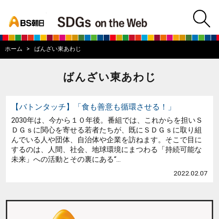
bs asahi
m
BS朝日SDGs on
ホーム
ばんざい東あわじ
ばんざい東あわじ
【バトンタッチ】「食も善意も循環させる！」
2030年は、今から１０年後。番組では、これからを担いＳ
ＤＧｓに関心を寄せる若者たちが、既にＳＤＧｓに取り組
んでいる人や団体、自治体や企業を訪ねます。そこで目に
するのは、人間、社会、地球環境にまつわる「持続可能な
未来」への活動とその裏にある“...
2022.02.07