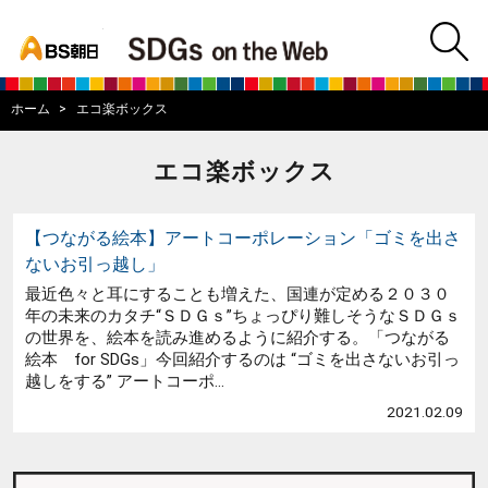
bs asahi
m
BS朝日SDGs on
ホーム
エコ楽ボックス
エコ楽ボックス
【つながる絵本】アートコーポレーション「ゴミを出さ
ないお引っ越し」
最近色々と耳にすることも増えた、国連が定める２０３０
年の未来のカタチ“ＳＤＧｓ”ちょっぴり難しそうなＳＤＧｓ
の世界を、絵本を読み進めるように紹介する。「つながる
絵本 for SDGs」今回紹介するのは “ゴミを出さないお引っ
越しをする” アートコーポ...
2021.02.09