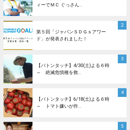
ィーでＭＣ ぐっさん…
サムネイル
2
第５回「ジャパンＳＤＧｓアワー
ド」が発表されました！
サムネイル
3
【バトンタッチ】4/30(土)よる６時
～ 絶滅危惧種を救…
サムネイル
4
【バトンタッチ】6/18(土)よる６時
～ トマト嫌いが作…
サムネイル
5