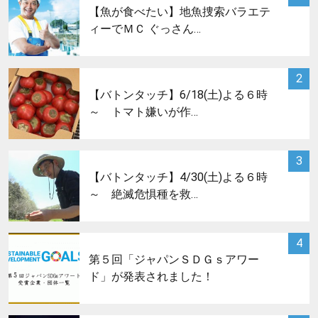
【魚が食べたい】地魚捜索バラエテ
ィーでＭＣ ぐっさん…
サムネイル
2
【バトンタッチ】6/18(土)よる６時
～ トマト嫌いが作…
サムネイル
3
【バトンタッチ】4/30(土)よる６時
～ 絶滅危惧種を救…
サムネイル
4
第５回「ジャパンＳＤＧｓアワー
ド」が発表されました！