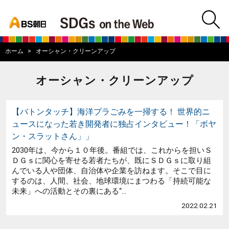
bs asahi
m
BS朝日SDGs on
ホーム
オーシャン・クリーンアップ
オーシャン・クリーンアップ
【バトンタッチ】海洋プラごみを一掃する！ 世界的ニ
ュースになった若き開発者に独占インタビュー！「ボヤ
ン・スラットさん」」
2030年は、今から１０年後。番組では、これからを担いＳ
ＤＧｓに関心を寄せる若者たちが、既にＳＤＧｓに取り組
んでいる人や団体、自治体や企業を訪ねます。そこで目に
するのは、人間、社会、地球環境にまつわる「持続可能な
未来」への活動とその裏にある“...
2022.02.21