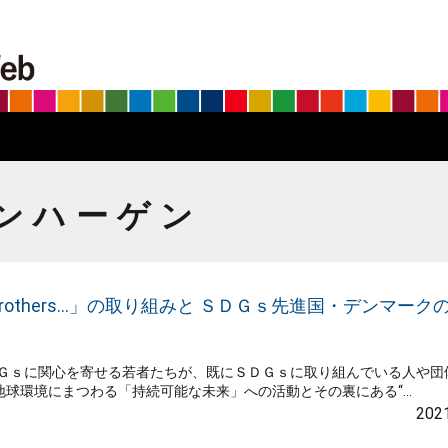
BS朝日SDGs on the Web
ンハーゲン
Brothers…」の取り組みと ＳＤＧｓ先進国・デンマーク
ＤＧｓに関心を寄せる若者たちが、既にＳＤＧｓに取り組んでいる人や団
環境にまつわる「持続可能な未来」への活動とその裏にある“...
2021