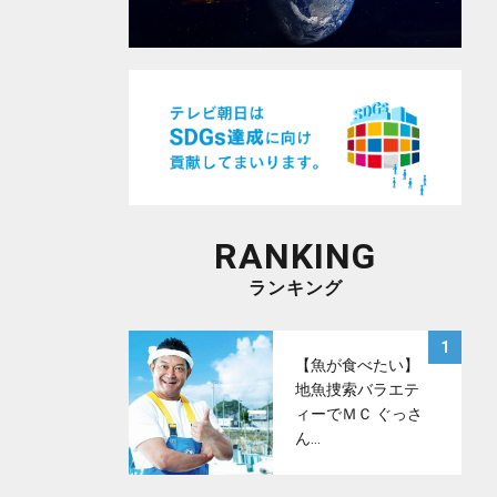
RANKING
ランキング
サムネイル
1
【魚が食べたい】
地魚捜索バラエテ
ィーでＭＣ ぐっさ
ん…