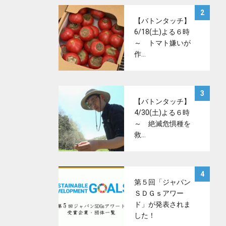
サムネイル
2
【バトンタッチ】
6/18(土)よる６時
～ トマト嫌いが
作…
サムネイル
3
【バトンタッチ】
4/30(土)よる６時
～ 絶滅危惧種を
救…
サムネイル
4
第５回「ジャパン
ＳＤＧｓアワー
ド」が発表されま
した！