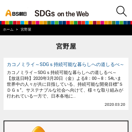
bs asahi
m
BS朝日SDGs on
ホーム
宮野屋
宮野屋
カコノミライ～SDGｓ持続可能な暮らしへの道しるべ～
カコノミライ～SDGｓ持続可能な暮らしへの道しるべ～
【放送日時】2020年3月20日（金）よる8：00～8：54いま
世界中の人々が共に目指している、持続可能な開発目標“Ｓ
ＤＧｓ”。サステナブルな社会へ向けて、様々な取り組みが
行われている一方で、日本各地に...
2020.03.20