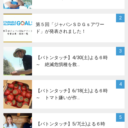
サムネイル
2
第５回「ジャパンＳＤＧｓアワー
ド」が発表されました！
サムネイル
3
【バトンタッチ】4/30(土)よる６時
～ 絶滅危惧種を救…
サムネイル
4
【バトンタッチ】6/18(土)よる６時
～ トマト嫌いが作…
サムネイル
5
【バトンタッチ】5/7(土)よる６時