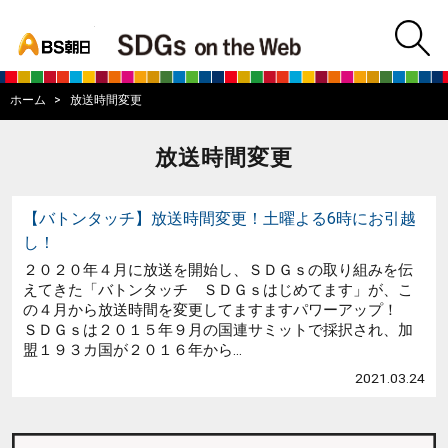
bs asahi
m
BS朝日SDGs on
ホーム
放送時間変更
放送時間変更
【バトンタッチ】放送時間変更！土曜よる6時にお引越
し！
２０２０年４月に放送を開始し、ＳＤＧｓの取り組みを伝
えてきた「バトンタッチ ＳＤＧｓはじめてます」が、こ
の４月から放送時間を変更してますますパワーアップ！
ＳＤＧｓは２０１５年９月の国連サミットで採択され、加
盟１９３カ国が２０１６年から...
2021.03.24