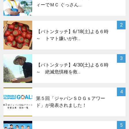
ィーでＭＣ ぐっさん…
サムネイル
2
【バトンタッチ】6/18(土)よる６時
～ トマト嫌いが作…
サムネイル
3
【バトンタッチ】4/30(土)よる６時
～ 絶滅危惧種を救…
サムネイル
4
第５回「ジャパンＳＤＧｓアワー
ド」が発表されました！
サムネイル
5