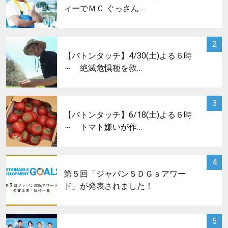
ィーでＭＣ ぐっさん…
サムネイル
2
【バトンタッチ】4/30(土)よる６時
～ 絶滅危惧種を救…
サムネイル
3
【バトンタッチ】6/18(土)よる６時
～ トマト嫌いが作…
サムネイル
4
第５回「ジャパンＳＤＧｓアワー
ド」が発表されました！
サムネイル
5