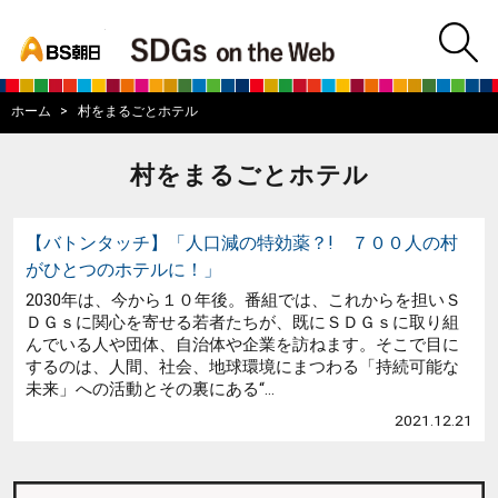
bs asahi
m
BS朝日SDGs on
ホーム
村をまるごとホテル
村をまるごとホテル
【バトンタッチ】「人口減の特効薬？! ７００人の村
がひとつのホテルに！」
2030年は、今から１０年後。番組では、これからを担いＳ
ＤＧｓに関心を寄せる若者たちが、既にＳＤＧｓに取り組
んでいる人や団体、自治体や企業を訪ねます。そこで目に
するのは、人間、社会、地球環境にまつわる「持続可能な
未来」への活動とその裏にある“...
2021.12.21