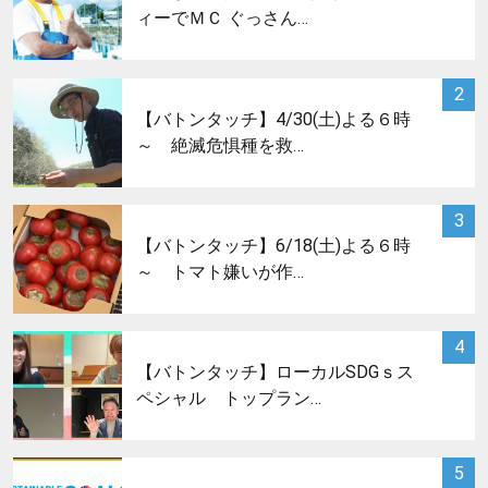
ィーでＭＣ ぐっさん…
サムネイル
2
【バトンタッチ】4/30(土)よる６時
～ 絶滅危惧種を救…
サムネイル
3
【バトンタッチ】6/18(土)よる６時
～ トマト嫌いが作…
サムネイル
4
【バトンタッチ】ローカルSDGｓス
ペシャル トップラン…
サムネイル
5