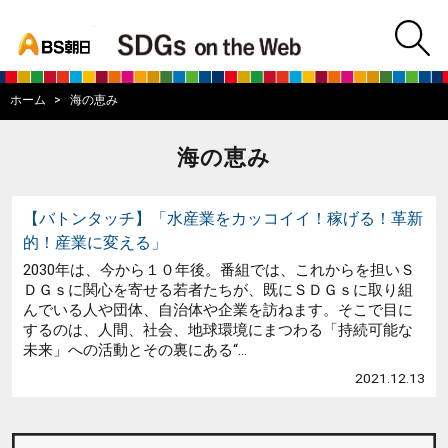
bs asahi
m
BS朝日SDGs on
ホーム
海の恵み
海の恵み
【バトンタッチ】「水産業をカッコイイ！稼げる！革新
的！産業に変える」
2030年は、今から１０年後。番組では、これからを担いＳ
ＤＧｓに関心を寄せる若者たちが、既にＳＤＧｓに取り組
んでいる人や団体、自治体や企業を訪ねます。そこで目に
するのは、人間、社会、地球環境にまつわる「持続可能な
未来」への活動とその裏にある“...
2021.12.13