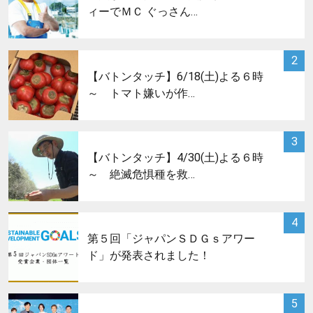
ィーでＭＣ ぐっさん…
サムネイル
2
【バトンタッチ】6/18(土)よる６時
～ トマト嫌いが作…
サムネイル
3
【バトンタッチ】4/30(土)よる６時
～ 絶滅危惧種を救…
サムネイル
4
第５回「ジャパンＳＤＧｓアワー
ド」が発表されました！
サムネイル
5