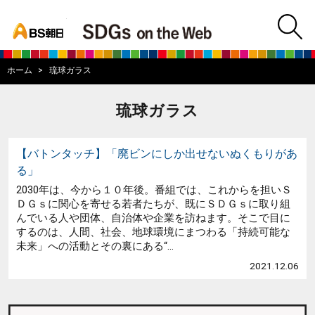
bs asahi
m
BS朝日SDGs on
ホーム
琉球ガラス
琉球ガラス
【バトンタッチ】「廃ビンにしか出せないぬくもりがあ
る」
2030年は、今から１０年後。番組では、これからを担いＳ
ＤＧｓに関心を寄せる若者たちが、既にＳＤＧｓに取り組
んでいる人や団体、自治体や企業を訪ねます。そこで目に
するのは、人間、社会、地球環境にまつわる「持続可能な
未来」への活動とその裏にある“...
2021.12.06