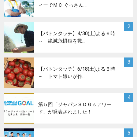
ィーでＭＣ ぐっさん…
サムネイル
2
【バトンタッチ】4/30(土)よる６時
～ 絶滅危惧種を救…
サムネイル
3
【バトンタッチ】6/18(土)よる６時
～ トマト嫌いが作…
サムネイル
4
第５回「ジャパンＳＤＧｓアワー
ド」が発表されました！
サムネイル
5