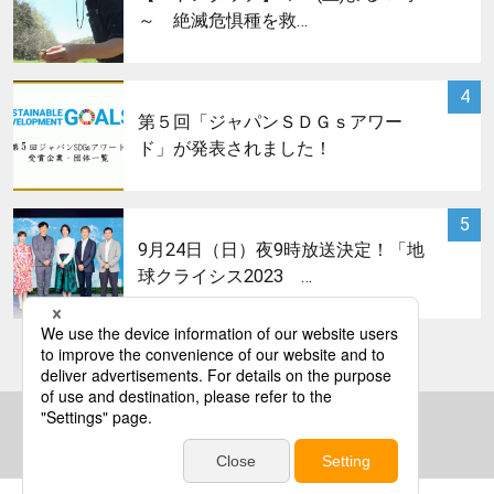
～ 絶滅危惧種を救…
サムネイル
4
第５回「ジャパンＳＤＧｓアワー
ド」が発表されました！
サムネイル
5
9月24日（日）夜9時放送決定！「地
球クライシス2023 …
bs asahi