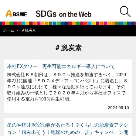
bs asahi
m
BS朝日SDGs on
ホーム
＃脱炭素
＃脱炭素
本社EXタワー 再生可能エネルギー導入について
株式会社ＢＳ朝日は、ＳＤＧｓ推進を加速するべく、2020
年2月に国連『ＳＤＧメディア・コンパクト』に署名し、Ｓ
ＤＧｓ達成にむけて、様々な活動を行っております。その
取り組みの一環として２０２０年４月から本社オフィスで
使用する電力を100％再生可能...
2024.05.10
星のや軽井沢宿泊券があたる！？くらしの脱炭素アクシ
ョン「踏み出そう！地球のための一歩」キャンペーン開