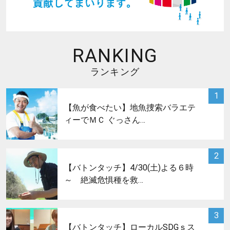
RANKING
ランキング
サムネイル
1
【魚が食べたい】地魚捜索バラエテ
ィーでＭＣ ぐっさん…
サムネイル
2
【バトンタッチ】4/30(土)よる６時
～ 絶滅危惧種を救…
サムネイル
3
【バトンタッチ】ローカルSDGｓス