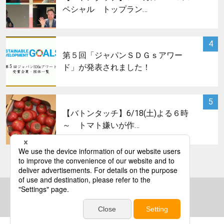
ペシャル トップラン…
サムネイル
4
第５回「ジャパンＳＤＧｓアワー
ド」が発表されました！
サムネイル
5
【バトンタッチ】6/18(土)よる６時
～ トマト嫌いが作…
bs asahi