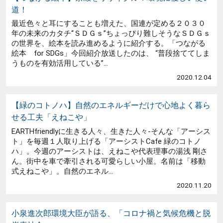
道！
最近色々と耳にすることも増えた、国連が定める２０３０
年の未来のカタチ“ＳＤＧｓ”ちょっぴり難しそうなＳＤＧｓ
の世界を、絵本を読み進めるように紹介する。「つながる
絵本 for SDGs」今回紹介放送したのは、 “普段捨ててしま
うものを有効活用している”...
2020.12.04
【緑のコトノハ】自然のエネルギーだけで心地よく暮ら
せる工夫「えねこや」
EARTHfriendlyに生きる人々、生きた人々-そんな「アーシス
ト」を毎週１人取り上げる「アーシストCafe 緑のコトノ
ハ」。今週のアーシストは、えねこや代表理事の湯浅 剛さ
ん。街中を車で牽引される可愛らしい小屋。名前は「移動
式えねこや」。自然のエネル...
2020.11.20
小泉進次郎環境大臣が語る、「コロナ禍と気候危機と脱