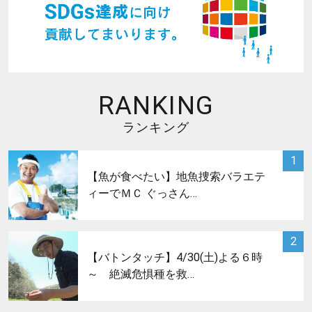
RANKING
ランキング
サムネイル
1
【魚が食べたい】地魚捜索バラエテ
ィーでＭＣ ぐっさん…
サムネイル
2
【バトンタッチ】4/30(土)よる６時
～ 絶滅危惧種を救…