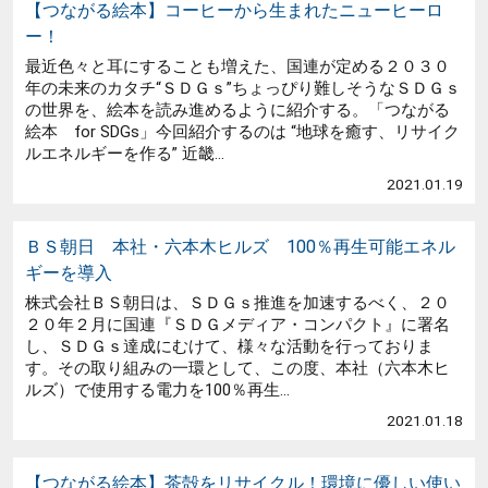
【つながる絵本】コーヒーから生まれたニューヒーロ
ー！
最近色々と耳にすることも増えた、国連が定める２０３０
年の未来のカタチ“ＳＤＧｓ”ちょっぴり難しそうなＳＤＧｓ
の世界を、絵本を読み進めるように紹介する。「つながる
絵本 for SDGs」今回紹介するのは “地球を癒す、リサイク
ルエネルギーを作る” 近畿...
2021.01.19
ＢＳ朝日 本社・六本木ヒルズ 100％再生可能エネル
ギーを導入
株式会社ＢＳ朝日は、ＳＤＧｓ推進を加速するべく、２０
２０年２月に国連『ＳＤＧメディア・コンパクト』に署名
し、ＳＤＧｓ達成にむけて、様々な活動を行っておりま
す。その取り組みの一環として、この度、本社（六本木ヒ
ルズ）で使用する電力を100％再生...
2021.01.18
【つながる絵本】茶殻をリサイクル！環境に優しい使い