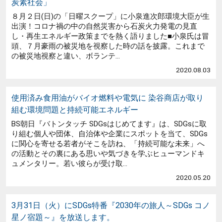
炭素社会」
８月２日(日)の「日曜スクープ」に小泉進次郎環境大臣が生
出演！コロナ禍の中の自然災害から石炭火力発電の見直
し・再生エネルギー政策までを熱く語りました■小泉氏は冒
頭、７月豪雨の被災地を視察した時の話を披露。これまで
の被災地視察と違い、ボランテ...
2020.08.03
使用済み食用油がバイオ燃料や電気に 染谷商店が取り
組む環境問題と持続可能エネルギー
BS朝日『バトンタッチ SDGsはじめてます』は、SDGsに取
り組む個人や団体、自治体や企業にスポットを当て、SDGs
に関心を寄せる若者がそこを訪ね、「持続可能な未来」へ
の活動とその裏にある思いや気づきを学ぶヒューマンドキ
ュメンタリー。若い彼らが受け取...
2020.05.20
3月31日（火）にSDGs特番『2030年の旅人～SDGs コノ
星ノ宿題～』を放送します。