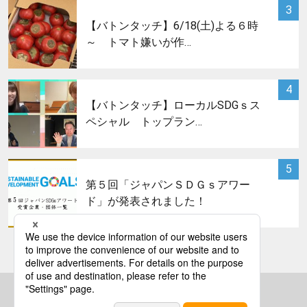
サムネイル
3
【バトンタッチ】6/18(土)よる６時
～ トマト嫌いが作…
サムネイル
4
【バトンタッチ】ローカルSDGｓス
ペシャル トップラン…
サムネイル
5
第５回「ジャパンＳＤＧｓアワー
ド」が発表されました！
bs asahi