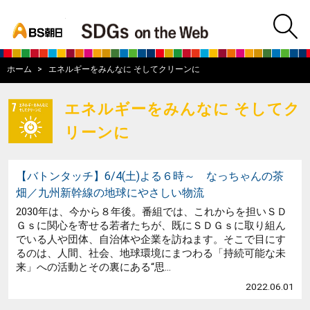
bs asahi
m
BS朝日SDGs on
ホーム
エネルギーをみんなに そしてクリーンに
エネルギーをみんなに そしてク
リーンに
【バトンタッチ】6/4(土)よる６時～ なっちゃんの茶
畑／九州新幹線の地球にやさしい物流
2030年は、今から８年後。番組では、これからを担いＳＤ
Ｇｓに関心を寄せる若者たちが、既にＳＤＧｓに取り組ん
でいる人や団体、自治体や企業を訪ねます。そこで目にす
るのは、人間、社会、地球環境にまつわる「持続可能な未
来」への活動とその裏にある“思...
2022.06.01