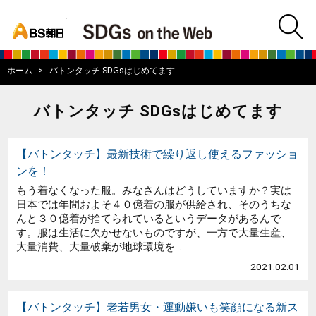
bs asahi
m
BS朝日SDGs on
ホーム
バトンタッチ SDGsはじめてます
バトンタッチ SDGsはじめてます
【バトンタッチ】最新技術で繰り返し使えるファッショ
ンを！
もう着なくなった服。みなさんはどうしていますか？実は
日本では年間およそ４０億着の服が供給され、そのうちな
んと３０億着が捨てられているというデータがあるんで
す。服は生活に欠かせないものですが、一方で大量生産、
大量消費、大量破棄が地球環境を...
2021.02.01
【バトンタッチ】老若男女・運動嫌いも笑顔になる新ス