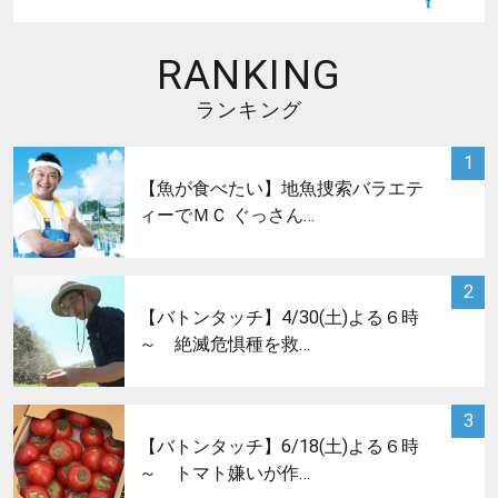
RANKING
ランキング
サムネイル
1
【魚が食べたい】地魚捜索バラエテ
ィーでＭＣ ぐっさん…
サムネイル
2
【バトンタッチ】4/30(土)よる６時
～ 絶滅危惧種を救…
サムネイル
3
【バトンタッチ】6/18(土)よる６時
～ トマト嫌いが作…