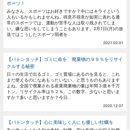
ポーツ！
みなさん、スポーツはお好きですか？中にはキライという
人もいるかもしれませんね。得意不得意が如実に表れる通
常のスポーツでは、運動が苦手な人は取り残されてしま
い、嫌な思いをしてしまうこともあります。2月1日(月)の放
送ではこうしたスポーツ弱者を...
2021.02.01
【バトンタッチ】ゴミに命を 廃棄物の９９％をリサイ
クルする秘密
日々の生活で出るゴミ。ゴミ置場にあるのを見ると、これ
まだ使えるのになあもったいない、と思うものもあります
よね。全国で廃棄される産業廃棄物の量は年間３億８千万
トン。リサイクル率は５２％。この数字、少ないと思いま
すか？多いと思いますか？今日...
2020.12.07
【バトンタッチ】心に美味しく人にも優しい牡蠣を