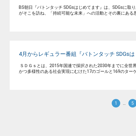
BS朝日『バトンタッチ SDGsはじめてます』は、SDGsに
がそこを訪ね、「持続可能な未来」への活動とその裏にある思
4月からレギュラー番組『バトンタッチ SDGs
ＳＤＧｓとは、2015年国連で採択された2030年までに全
かつ多様性のある社会実現にむけた17のゴールと169のター
1
…
5