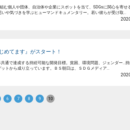
取り組む個人や団体、自治体や企業にスポットを当て、SDGsに関心を寄せ
いや気づきを学ぶヒューマンドキュメンタリー。若い彼らが受け取...
2020
はじめてます』がスタート！
世界共通で達成する持続可能な開発目標。貧困、環境問題、ジェンダー…
ゲットから成り立っています。ＢＳ朝日は、ＳＤＧメディア...
2020
6
7
8
9
10