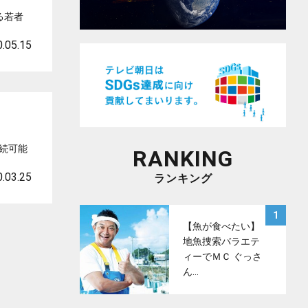
る若者
.05.15
持続可能
RANKING
.03.25
ランキング
サムネイル
1
【魚が食べたい】
地魚捜索バラエテ
ィーでＭＣ ぐっさ
ん…