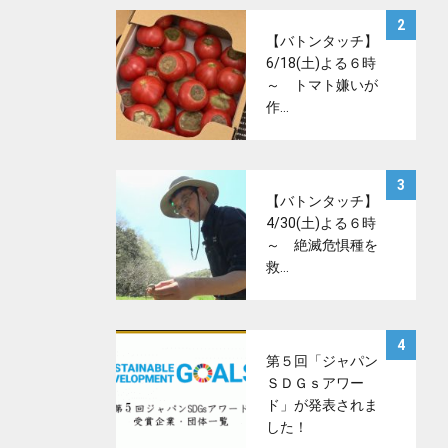
サムネイル
2
【バトンタッチ】
6/18(土)よる６時
～ トマト嫌いが
作…
サムネイル
3
【バトンタッチ】
4/30(土)よる６時
～ 絶滅危惧種を
救…
サムネイル
4
第５回「ジャパン
ＳＤＧｓアワー
ド」が発表されま
した！