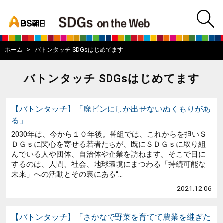
bs asahi
m
BS朝日SDGs on
ホーム
バトンタッチ SDGsはじめてます
バトンタッチ SDGsはじめてます
【バトンタッチ】「廃ビンにしか出せないぬくもりがあ
る」
2030年は、今から１０年後。番組では、これからを担いＳ
ＤＧｓに関心を寄せる若者たちが、既にＳＤＧｓに取り組
んでいる人や団体、自治体や企業を訪ねます。そこで目に
するのは、人間、社会、地球環境にまつわる「持続可能な
未来」への活動とその裏にある“...
2021.12.06
【バトンタッチ】「さかなで野菜を育てて農業を継ぎた