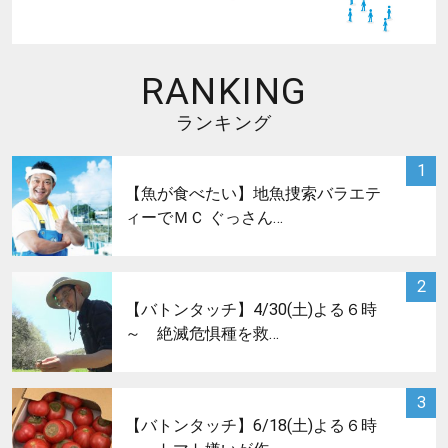
RANKING
ランキング
サムネイル
1
【魚が食べたい】地魚捜索バラエテ
ィーでＭＣ ぐっさん…
サムネイル
2
【バトンタッチ】4/30(土)よる６時
～ 絶滅危惧種を救…
サムネイル
3
【バトンタッチ】6/18(土)よる６時