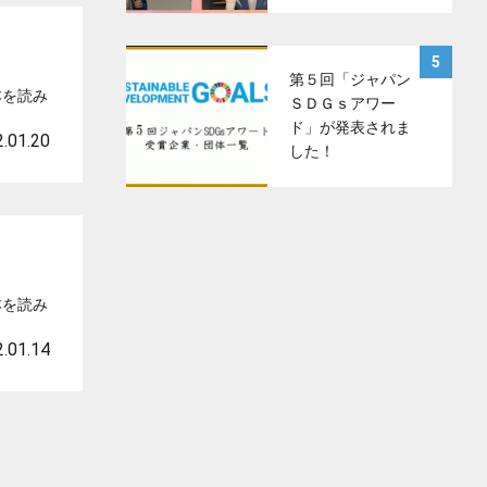
サムネイル
5
第５回「ジャパン
本を読み
ＳＤＧｓアワー
ド」が発表されま
.01.20
した！
本を読み
.01.14