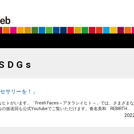
BS朝日SDGs on the Web
SDGs
アクセサリーを！」
がいます。「Fresh Faces～アタラシイヒト～」では、さまざま
回も公式Youtubeでご覧いただけます。沓名美和 REBIRTH...
2022