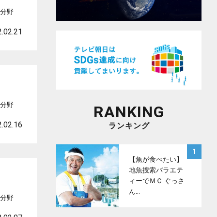
な分野
.02.21
な分野
RANKING
.02.16
ランキング
サムネイル
1
【魚が食べたい】
地魚捜索バラエテ
ィーでＭＣ ぐっさ
ん…
な分野