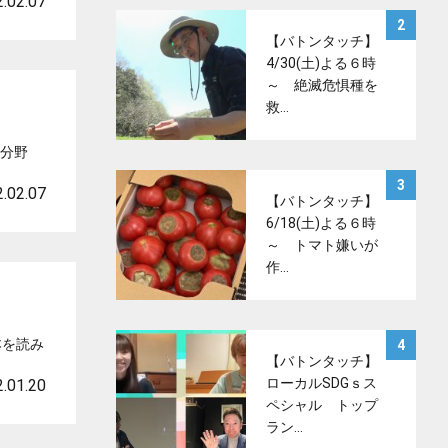
.02.07
サムネイル
2
【バトンタッチ】
4/30(土)よる６時
～ 絶滅危惧種を
救…
な分野
サムネイル
3
.02.07
【バトンタッチ】
6/18(土)よる６時
～ トマト嫌いが
作…
サムネイル
本を読み
4
【バトンタッチ】
ローカルSDGｓス
.01.20
ペシャル トップ
ラン…