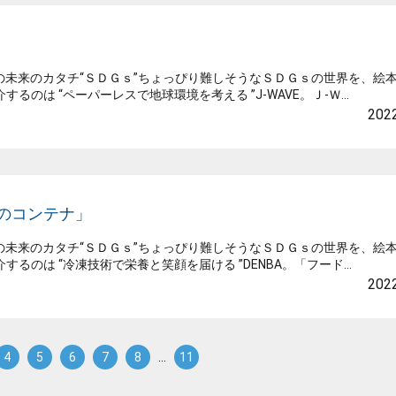
」
未来のカタチ“ＳＤＧｓ”ちょっぴり難しそうなＳＤＧｓの世界を、絵
るのは “ペーパーレスで地球環境を考える ”J-WAVE。Ｊ-Ｗ...
2022
法のコンテナ」
未来のカタチ“ＳＤＧｓ”ちょっぴり難しそうなＳＤＧｓの世界を、絵
するのは “冷凍技術で栄養と笑顔を届ける ”DENBA。「フード...
2022
4
5
6
7
8
…
11