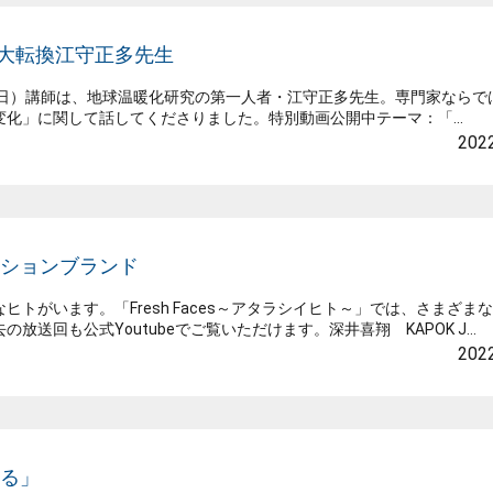
の大転換江守正多先生
月18日）講師は、地球温暖化研究の第一人者・江守正多先生。専門家ならで
化」に関して話してくださりました。特別動画公開中テーマ：「...
2022
ァッションブランド
がいます。「Fresh Faces～アタラシイヒト～」では、さまざま
回も公式Youtubeでご覧いただけます。深井喜翔 KAPOK J...
2022
める」