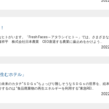
2022
る！
がいます。「Fresh Faces～アタラシイヒト～」では、さまざま
平 株式会社日本農業 CEO衰退する農業に歯止めをかけよう...
2022
を生むホテル」
未来のカタチ“ＳＤＧｓ”ちょっぴり難しそうなＳＤＧｓの世界を、絵
するのは “食品廃棄物の再生エネルギーを利用する”東急REI...
2022