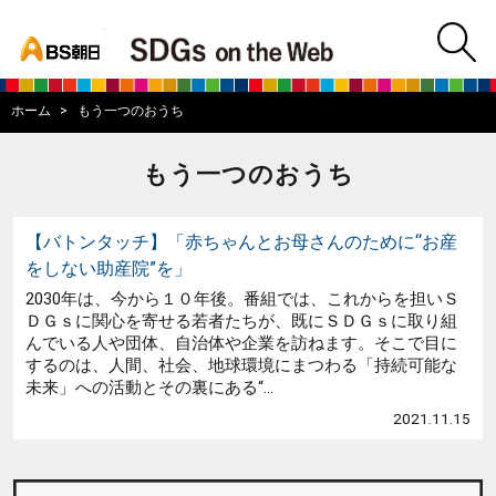
bs asahi
m
BS朝日SDGs on
ホーム
もう一つのおうち
もう一つのおうち
【バトンタッチ】「赤ちゃんとお母さんのために“お産
をしない助産院”を」
2030年は、今から１０年後。番組では、これからを担いＳ
ＤＧｓに関心を寄せる若者たちが、既にＳＤＧｓに取り組
んでいる人や団体、自治体や企業を訪ねます。そこで目に
するのは、人間、社会、地球環境にまつわる「持続可能な
未来」への活動とその裏にある“...
2021.11.15