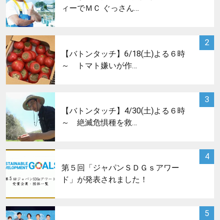
ィーでＭＣ ぐっさん…
サムネイル
2
【バトンタッチ】6/18(土)よる６時
～ トマト嫌いが作…
サムネイル
3
【バトンタッチ】4/30(土)よる６時
～ 絶滅危惧種を救…
サムネイル
4
第５回「ジャパンＳＤＧｓアワー
ド」が発表されました！
サムネイル
5