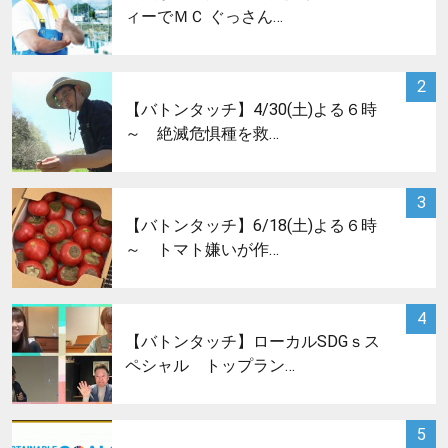
ィーでＭＣ ぐっさん…
サムネイル
2
【バトンタッチ】4/30(土)よる６時
～ 絶滅危惧種を救…
サムネイル
3
【バトンタッチ】6/18(土)よる６時
～ トマト嫌いが作…
サムネイル
4
【バトンタッチ】ローカルSDGｓス
ペシャル トップラン…
サムネイル
5