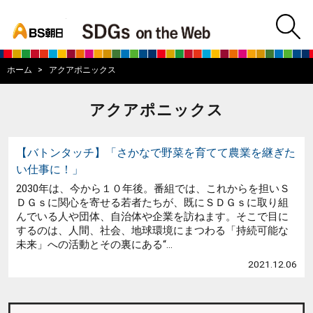
bs asahi
m
BS朝日SDGs on
ホーム
アクアポニックス
アクアポニックス
【バトンタッチ】「さかなで野菜を育てて農業を継ぎた
い仕事に！」
2030年は、今から１０年後。番組では、これからを担いＳ
ＤＧｓに関心を寄せる若者たちが、既にＳＤＧｓに取り組
んでいる人や団体、自治体や企業を訪ねます。そこで目に
するのは、人間、社会、地球環境にまつわる「持続可能な
未来」への活動とその裏にある“...
2021.12.06