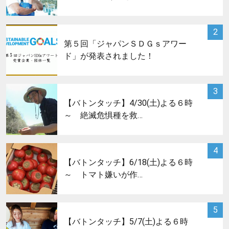
サムネイル
2
第５回「ジャパンＳＤＧｓアワー
ド」が発表されました！
サムネイル
3
【バトンタッチ】4/30(土)よる６時
～ 絶滅危惧種を救…
サムネイル
4
【バトンタッチ】6/18(土)よる６時
～ トマト嫌いが作…
サムネイル
5
【バトンタッチ】5/7(土)よる６時