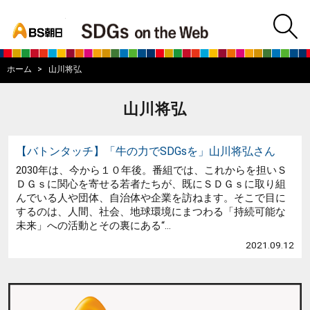
bs asahi
m
BS朝日SDGs on
ホーム
山川将弘
山川将弘
【バトンタッチ】「牛の力でSDGsを」山川将弘さん
2030年は、今から１０年後。番組では、これからを担いＳ
ＤＧｓに関心を寄せる若者たちが、既にＳＤＧｓに取り組
んでいる人や団体、自治体や企業を訪ねます。そこで目に
するのは、人間、社会、地球環境にまつわる「持続可能な
未来」への活動とその裏にある“...
2021.09.12