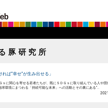
BS朝日SDGs on the Web
る豚研究所
れば“幸せ”が生み出せる」
ＤＧｓに関心を寄せる若者たちが、既にＳＤＧｓに取り組んでいる人や団
環境にまつわる「持続可能な未来」への活動とその裏にある“...
2021