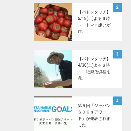
サムネイル
2
【バトンタッチ】
6/18(土)よる６時
～ トマト嫌いが
作…
サムネイル
3
【バトンタッチ】
4/30(土)よる６時
～ 絶滅危惧種を
救…
サムネイル
4
第５回「ジャパン
ＳＤＧｓアワー
ド」が発表されま
した！