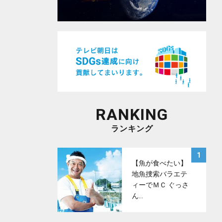
RANKING
ランキング
サムネイル
1
【魚が食べたい】
地魚捜索バラエテ
ィーでＭＣ ぐっさ
ん…