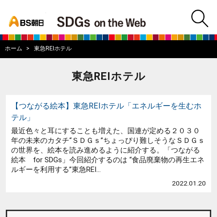
bs asahi
m
BS朝日SDGs on
ホーム
東急REIホテル
東急REIホテル
【つながる絵本】東急REIホテル「エネルギーを生むホ
テル」
最近色々と耳にすることも増えた、国連が定める２０３０
年の未来のカタチ“ＳＤＧｓ”ちょっぴり難しそうなＳＤＧｓ
の世界を、絵本を読み進めるように紹介する。「つながる
絵本 for SDGs」今回紹介するのは “食品廃棄物の再生エネ
ルギーを利用する”東急REI...
2022.01.20