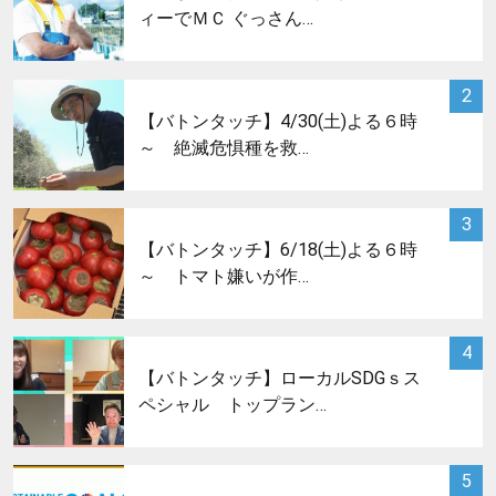
ィーでＭＣ ぐっさん…
サムネイル
2
【バトンタッチ】4/30(土)よる６時
～ 絶滅危惧種を救…
サムネイル
3
【バトンタッチ】6/18(土)よる６時
～ トマト嫌いが作…
サムネイル
4
【バトンタッチ】ローカルSDGｓス
ペシャル トップラン…
サムネイル
5