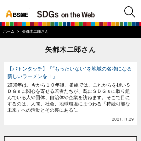
bs asahi
m
BS朝日SDGs on
ホーム
矢都木二郎さん
矢都木二郎さん
【バトンタッチ】「“もったいない”を地域の名物になる
新しいラーメンを！」
2030年は、今から１０年後。番組では、これからを担いＳ
ＤＧｓに関心を寄せる若者たちが、既にＳＤＧｓに取り組
んでいる人や団体、自治体や企業を訪ねます。そこで目に
するのは、人間、社会、地球環境にまつわる「持続可能な
未来」への活動とその裏にある“...
2021.11.29