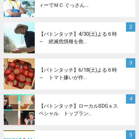
ィーでＭＣ ぐっさん…
サムネイル
2
【バトンタッチ】4/30(土)よる６時
～ 絶滅危惧種を救…
サムネイル
3
【バトンタッチ】6/18(土)よる６時
～ トマト嫌いが作…
サムネイル
4
【バトンタッチ】ローカルSDGｓス
ペシャル トップラン…
サムネイル
5