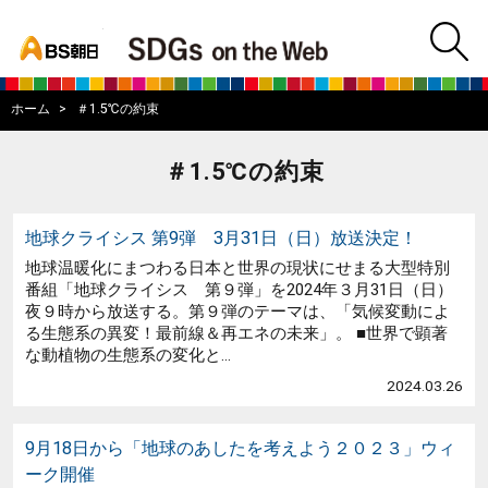
bs asahi
m
BS朝日SDGs on
ホーム
＃1.5℃の約束
＃1.5℃の約束
地球クライシス 第9弾 3月31日（日）放送決定！
地球温暖化にまつわる日本と世界の現状にせまる大型特別
番組「地球クライシス 第９弾」を2024年３月31日（日）
夜９時から放送する。第９弾のテーマは、「気候変動によ
る生態系の異変！最前線＆再エネの未来」。 ■世界で顕著
な動植物の生態系の変化と...
2024.03.26
9月18日から「地球のあしたを考えよう２０２３」ウィ
ーク開催