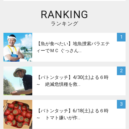
RANKING
ランキング
サムネイル
1
【魚が食べたい】地魚捜索バラエテ
ィーでＭＣ ぐっさん…
サムネイル
2
【バトンタッチ】4/30(土)よる６時
～ 絶滅危惧種を救…
サムネイル
3
【バトンタッチ】6/18(土)よる６時
～ トマト嫌いが作…