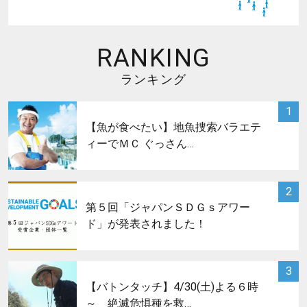
RANKING
ランキング
サムネイル
1
【魚が食べたい】地魚捜索バラエテ
ィーでＭＣ ぐっさん…
サムネイル
2
第５回「ジャパンＳＤＧｓアワー
ド」が発表されました！
サムネイル
3
【バトンタッチ】4/30(土)よる６時
～ 絶滅危惧種を救…