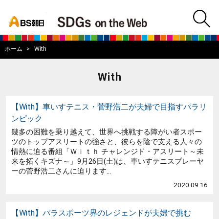
bs asahi
m
BS朝日SDGs on
ホーム
With
With
【With】車いすテニス・菅野浩二が夫婦で目指すパラリ
ンピック
幾多の困難を乗り越えて、世界へ挑戦する障がい者スポー
ツのトップアスリートの強さと、彼らを陰で支える人々の
情熱に迫る番組「Ｗｉｔｈ チャレンジド・アスリート～未
来を拓くキズナ～」9月26日(土)は、車いすテニスプレーヤ
ーの菅野浩二さんに迫ります...
2020.09.16
【With】パラスポーツ界のレジェンドが夫婦で挑む