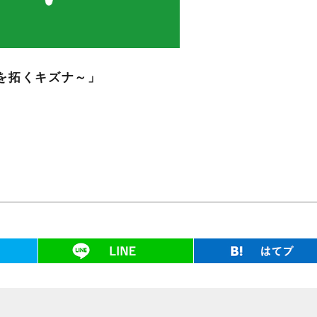
を拓くキズナ～」
ツイート
LINE