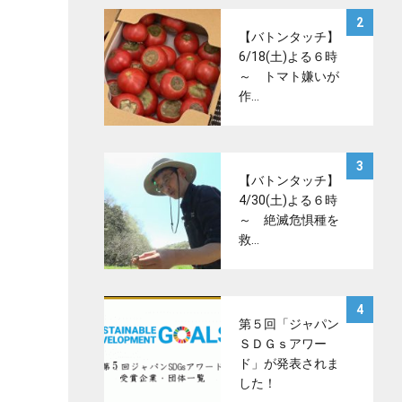
サムネイル
2
【バトンタッチ】
6/18(土)よる６時
～ トマト嫌いが
作…
サムネイル
3
【バトンタッチ】
4/30(土)よる６時
～ 絶滅危惧種を
救…
サムネイル
4
第５回「ジャパン
ＳＤＧｓアワー
ド」が発表されま
した！