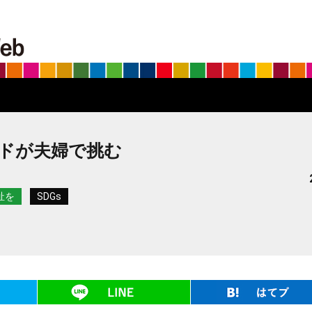
BS朝日SDGs on the Web
ンドが夫婦で挑む
祉を
SDGs
ツイート
LINE