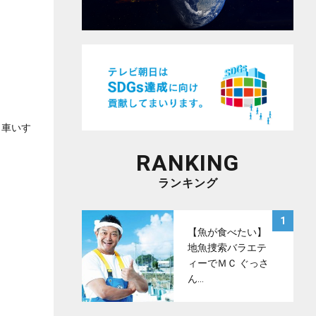
、車いす
RANKING
ランキング
サムネイル
1
【魚が食べたい】
地魚捜索バラエテ
ィーでＭＣ ぐっさ
ん…