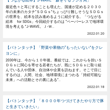
【つながる絵本】J-WAVE「森を守るラジオ局」
最近色々と耳にすることも増えた、国連が定める２０３０
年の未来のカタチ“ＳＤＧｓ”ちょっぴり難しそうなＳＤＧｓ
の世界を、絵本を読み進めるように紹介する。「つながる
絵本 for SDGs」今回紹介するのは “ペーパーレスで地球環
境を考える ”J-WAVE。Ｊ-Ｗ...
2022.01.20
【バトンタッチ】「野菜や果物の“もったいない”をクレ
ヨンに」
2030年は、今から１０年後。番組では、これからを担いＳ
ＤＧｓに関心を寄せる若者たちが、既にＳＤＧｓに取り組
んでいる人や団体、自治体や企業を訪ねます。そこで目に
するのは、人間、社会、地球環境にまつわる「持続可能な
未来」への活動とその裏にある“...
2022.01.18
【バトンタッチ】「８０００年つづけてきたやり方で豚
と生きていきたい」