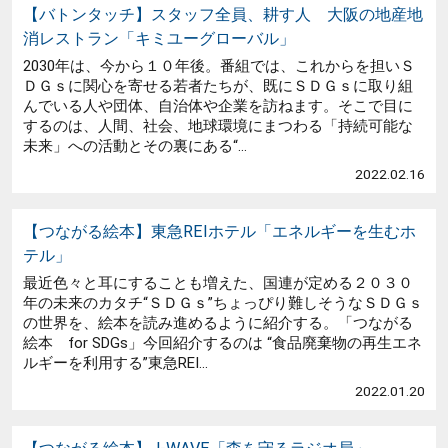
【バトンタッチ】スタッフ全員、耕す人 大阪の地産地
消レストラン「キミユーグローバル」
2030年は、今から１０年後。番組では、これからを担いＳ
ＤＧｓに関心を寄せる若者たちが、既にＳＤＧｓに取り組
んでいる人や団体、自治体や企業を訪ねます。そこで目に
するのは、人間、社会、地球環境にまつわる「持続可能な
未来」への活動とその裏にある“...
2022.02.16
【つながる絵本】東急REIホテル「エネルギーを生むホ
テル」
最近色々と耳にすることも増えた、国連が定める２０３０
年の未来のカタチ“ＳＤＧｓ”ちょっぴり難しそうなＳＤＧｓ
の世界を、絵本を読み進めるように紹介する。「つながる
絵本 for SDGs」今回紹介するのは “食品廃棄物の再生エネ
ルギーを利用する”東急REI...
2022.01.20