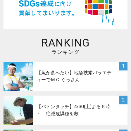
RANKING
ランキング
サムネイル
1
【魚が食べたい】地魚捜索バラエテ
ィーでＭＣ ぐっさん…
サムネイル
2
【バトンタッチ】4/30(土)よる６時
～ 絶滅危惧種を救…