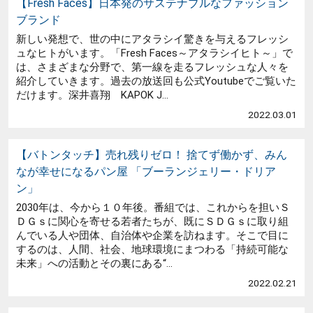
【Fresh Faces】日本発のサステナブルなファッション
ブランド
新しい発想で、世の中にアタラシイ驚きを与えるフレッシ
ュなヒトがいます。「Fresh Faces～アタラシイヒト～」で
は、さまざまな分野で、第一線を走るフレッシュな人々を
紹介していきます。過去の放送回も公式Youtubeでご覧いた
だけます。深井喜翔 KAPOK J...
2022.03.01
【バトンタッチ】売れ残りゼロ！ 捨てず働かず、みん
なが幸せになるパン屋 「ブーランジェリー・ドリア
ン」
2030年は、今から１０年後。番組では、これからを担いＳ
ＤＧｓに関心を寄せる若者たちが、既にＳＤＧｓに取り組
んでいる人や団体、自治体や企業を訪ねます。そこで目に
するのは、人間、社会、地球環境にまつわる「持続可能な
未来」への活動とその裏にある“...
2022.02.21