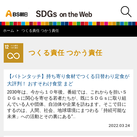
bs asahi
m
BS朝日SDGs on
ホーム
つくる責任 つかう責任
つくる責任 つかう責任
【バトンタッチ】持ち寄り食材でつくる日替わり定食が
大評判！ おすそわけ食堂 まど
2030年は、今から１０年後。番組では、これからを担いＳ
ＤＧｓに関心を寄せる若者たちが、既にＳＤＧｓに取り組
んでいる人や団体、自治体や企業を訪ねます。そこで目に
するのは、人間、社会、地球環境にまつわる「持続可能な
未来」への活動とその裏にある“...
2022.03.24