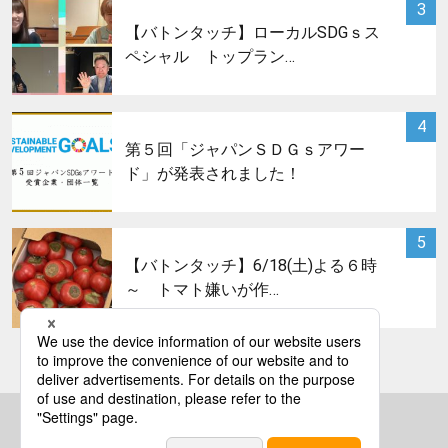
サムネイル
3
【バトンタッチ】ローカルSDGｓス
ペシャル トップラン…
サムネイル
4
第５回「ジャパンＳＤＧｓアワー
ド」が発表されました！
サムネイル
5
【バトンタッチ】6/18(土)よる６時
～ トマト嫌いが作…
bs asahi