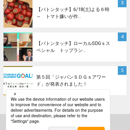
サムネイル
3
【バトンタッチ】6/18(土)よる６時
～ トマト嫌いが作…
サムネイル
4
【バトンタッチ】ローカルSDGｓス
ペシャル トップラン…
サムネイル
5
第５回「ジャパンＳＤＧｓアワー
ド」が発表されました！
bs asahi