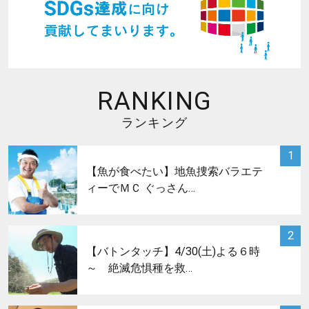
RANKING
ランキング
サムネイル
1
【魚が食べたい】地魚捜索バラエテ
ィーでＭＣ ぐっさん…
サムネイル
2
【バトンタッチ】4/30(土)よる６時
～ 絶滅危惧種を救…