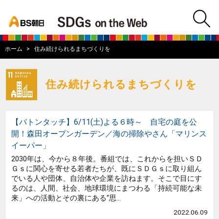
bs asahi
m
BS朝日SDGs on
ホーム
住み続けられるまちづくりを
住み続けられるまちづくりを
【バトンタッチ】6/11(土)よる６時～ 自宅の庭を公
開！森田オープンガーデン／海の掃除やさん「マリンス
イーパー」
2030年は、今から８年後。番組では、これからを担いＳＤ
Ｇｓに関心を寄せる若者たちが、既にＳＤＧｓに取り組ん
でいる人や団体、自治体や企業を訪ねます。そこで目にす
るのは、人間、社会、地球環境にまつわる「持続可能な未
来」への活動とその裏にある“思...
2022.06.09