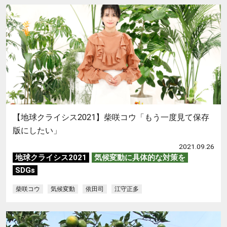
【地球クライシス2021】柴咲コウ「もう一度見て保存
版にしたい」
2021.09.26
地球クライシス2021
気候変動に具体的な対策を
SDGs
柴咲コウ
気候変動
依田司
江守正多