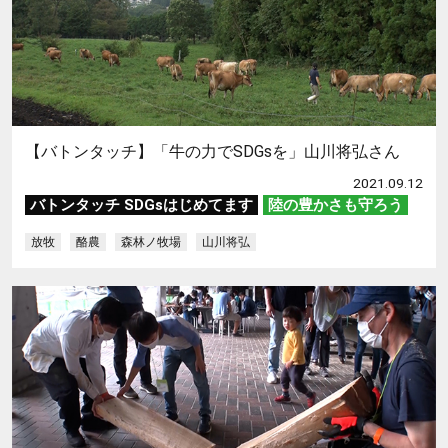
【バトンタッチ】「牛の力でSDGsを」山川将弘さん
2021.09.12
バトンタッチ SDGsはじめてます
陸の豊かさも守ろう
放牧
酪農
森林ノ牧場
山川将弘