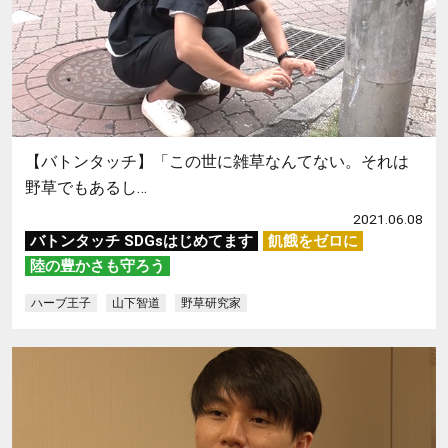
【バトンタッチ】「この世に雑草なんてない。それは
野草でもあるし…
2021.06.08
バトンタッチ SDGsはじめてます
飢餓をゼロに
陸の豊かさも守ろう
ハーブ王子
山下智道
野草研究家