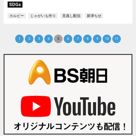
SDGs
カルビー
じゃがいも作り
見逃し配信
新津ちせ
1
2
3
4
5
6
7
8
9
10
11