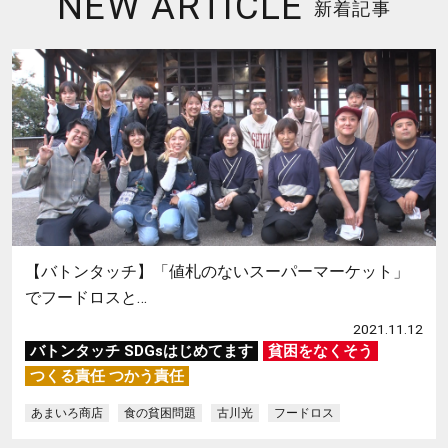
NEW ARTICLE
新着記事
【バトンタッチ】「値札のないスーパーマーケット」
でフードロスと…
2021.11.12
バトンタッチ SDGsはじめてます
貧困をなくそう
つくる責任 つかう責任
あまいろ商店
食の貧困問題
古川光
フードロス