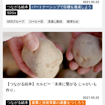
2021.05.25
つながる絵本
パートナーシップで目標を達成しよう
SDGs
UCCグループ
コーヒー豆
見逃し配信
新津ちせ
【つながる絵本】カルビー「未来に繋がる じゃがいも
作り」
2021.05.25
つながる絵本
産業と技術革新の基盤をつくろう