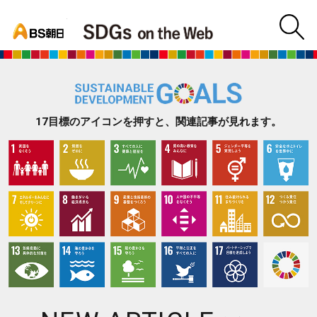
bs asahi
m
BS朝日SDGs on
17目標のアイコンを押すと、関連記事が見れます。