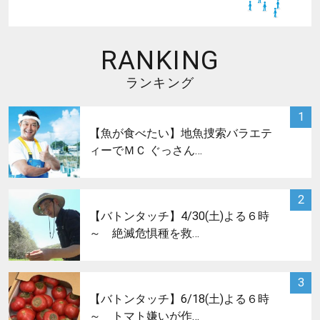
RANKING
ランキング
サムネイル
1
【魚が食べたい】地魚捜索バラエテ
ィーでＭＣ ぐっさん…
サムネイル
2
【バトンタッチ】4/30(土)よる６時
～ 絶滅危惧種を救…
サムネイル
3
【バトンタッチ】6/18(土)よる６時
～ トマト嫌いが作…