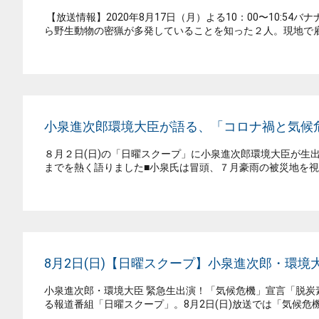
【放送情報】2020年8月17日（月）よる10：00〜10:
ら野生動物の密猟が多発していることを知った２人。現地で雇
小泉進次郎環境大臣が語る、「コロナ禍と気
８月２日(日)の「日曜スクープ」に小泉進次郎環境大臣が生
までを熱く語りました■小泉氏は冒頭、７月豪雨の被災地を視
8月2日(日)【日曜スクープ】小泉進次郎・環
小泉進次郎・環境大臣 緊急生出演！「気候危機」宣言「脱炭
る報道番組「日曜スクープ」。8月2日(日)放送では「気候危