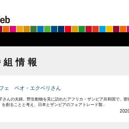
BS朝日SDGs on the Web
番組情報
カフェ ペオ・エクベリさん
子さんの夫婦。野生動物を見に訪れたアフリカ・ザンビア共和国で、密
を創ることと考え、日本とザンビアのフェアトレード製...
2020