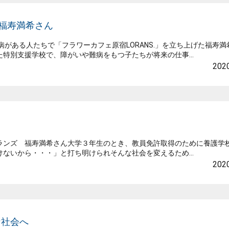
福寿満希さん
がある人たちで「フラワーカフェ原宿LORANS.」を立ち上げた福寿満
特別支援学校で、障がいや難病をもつ子たちが将来の仕事...
2020
54ローランズ 福寿満希さん大学３年生のとき、教員免許取得のために養護学
ないから・・・」と打ち明けられそんな社会を変えるため...
2020
な社会へ