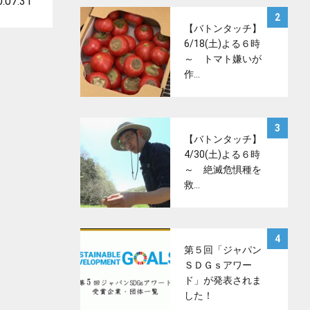
.07.31
サムネイル
2
【バトンタッチ】
6/18(土)よる６時
～ トマト嫌いが
作…
サムネイル
3
【バトンタッチ】
4/30(土)よる６時
～ 絶滅危惧種を
救…
サムネイル
4
第５回「ジャパン
ＳＤＧｓアワー
ド」が発表されま
した！