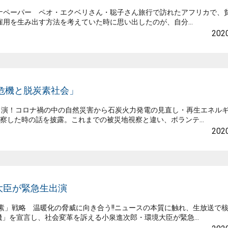
54バナナペーパー ペオ・エクベリさん・聡子さん旅行で訪れたアフリカで、
用を生み出す方法を考えていた時に思い出したのが、自分...
2020
候危機と脱炭素社会」
出演！コロナ禍の中の自然災害から石炭火力発電の見直し・再生エネル
察した時の話を披露。これまでの被災地視察と違い、ボランテ...
2020
境大臣が緊急生出演
素」戦略 温暖化の脅威に向き合う!!ニュースの本質に触れ、生放送で
機」を宣言し、社会変革を訴える小泉進次郎・環境大臣が緊急...