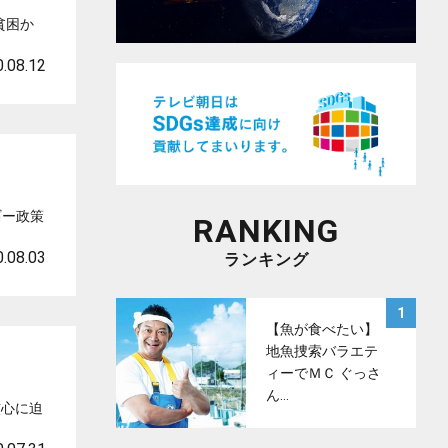
貧困か
.08.12
ギー政策
RANKING
.08.03
ランキング
サムネイル
1
【魚が食べたい】
地魚捜索バラエテ
ィーでＭＣ ぐっさ
ん…
核心に迫