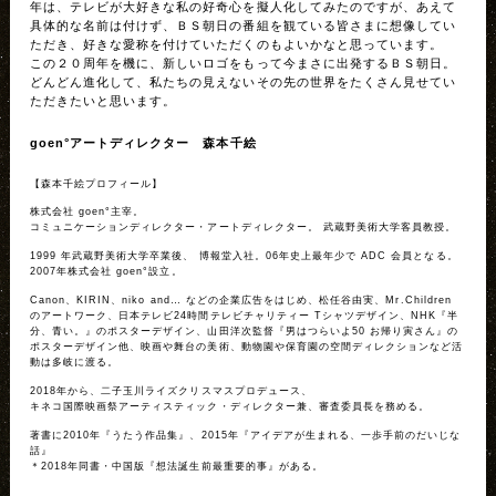
年は、テレビが大好きな私の好奇心を擬人化してみたのですが、あえて
具体的な名前は付けず、ＢＳ朝日の番組を観ている皆さまに想像してい
ただき、好きな愛称を付けていただくのもよいかなと思っています。
この２０周年を機に、新しいロゴをもって今まさに出発するＢＳ朝日。
どんどん進化して、私たちの見えないその先の世界をたくさん見せてい
ただきたいと思います。
goen°アートディレクター 森本千絵
【森本千絵プロフィール】
株式会社 goen°主宰。
コミュニケーションディレクター・アートディレクター。 武蔵野美術大学客員教授。
1999 年武蔵野美術大学卒業後、 博報堂入社。06年史上最年少で ADC 会員となる。
2007年株式会社 goen°設立。
Canon、KIRIN、niko and… などの企業広告をはじめ、松任谷由実、Mr.Children
のアートワーク、日本テレビ24時間テレビチャリティー Tシャツデザイン、NHK『半
分、青い。』のポスターデザイン、山田洋次監督『男はつらいよ50 お帰り寅さん』の
ポスターデザイン他、映画や舞台の美術、動物園や保育園の空間ディレクションなど活
動は多岐に渡る。
2018年から、二子玉川ライズクリスマスプロデュース、
キネコ国際映画祭アーティスティック・ディレクター兼、審査委員長を務める。
著書に2010年『うたう作品集』、2015年『アイデアが生まれる、一歩手前のだいじな
話』
＊2018年同書・中国版『想法誕生前最重要的事』がある。