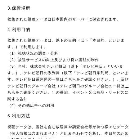
3.保管場所
収集された視聴データは日本国内のサーバーに保管されます。
4.利用目的
収集された視聴データは、以下の目的（以下「本目的」といいま
す。）で利用します。
（1）視聴状況の調査・分析
（2）放送サービスの向上及びより良い番組の制作
（3）当社、株式会社テレビ朝日（以下「テレビ朝日」といいま
す。）、テレビ朝日の系列局（以下「テレビ朝日系列局」といいま
す。テレビ朝日系列局の一覧は
こちら
をご確認ください。）、及び
テレビ朝日のグループ会社（テレビ朝日のグループ会社の一覧は
こ
ちら
をご確認ください。）の番組、イベント又は商品・サービスに
関する告知
（4）その他広告への利用
5.利用方法
視聴データは、当社を含む放送局や調査会社等が持つ様々なデータ
（個人情報は含まれません）と組み合わせて分析し、本目的のため