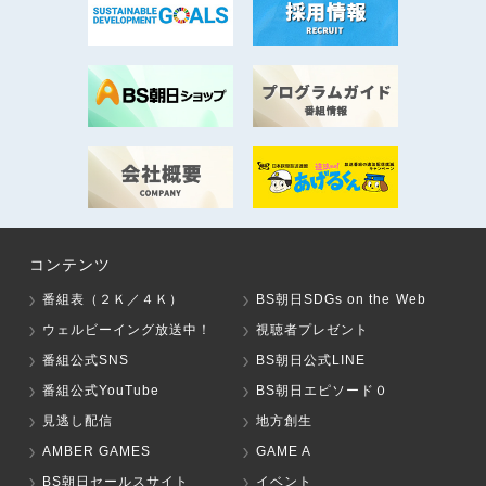
コンテンツ
番組表（２Ｋ／４Ｋ）
BS朝日SDGs on the Web
ウェルビーイング放送中！
視聴者プレゼント
番組公式SNS
BS朝日公式LINE
番組公式YouTube
BS朝日エピソード０
見逃し配信
地方創生
AMBER GAMES
GAME A
BS朝日セールスサイト
イベント