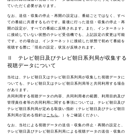
ていただく必要があります。
なお、送信・収集の停止・再開の設定は、番組ごとではなく、すべ
ての番組に共通するものです。最後に行った送信・収集の停止・再
開の設定が、すべての番組に反映されます。また、インターネット
に接続していない状態のテレビ受信機でも、上記設定の変更は可能
です。その場合は、インターネットに接続した状態で初めて番組を
視聴する際に「現在の設定」状況が反映されます。
Ⅱ テレビ朝日及びテレビ朝日系列局が収集する
視聴データについて
当社は、テレビ朝日又はテレビ朝日系列局が収集した視聴データに
ついても、テレビ朝日又はテレビ朝日系列局等と共同利用する場合
があります。
共同利用する視聴データの内容、共同利用者の範囲、利用目的及び
管理責任者等の共同利用に関する事項については、テレビ朝日及び
テレビ朝日系列局が定める取扱い指針（テレビ朝日及びテレビ朝日
系列局が定める指針は
こちら
。）をご確認ください。
なお、当社による視聴データの送信・収集の停止・再開の設定と、
テレビ朝日及びテレビ朝日系列局による視聴データの送信・収集の