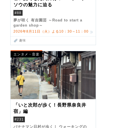
ソウの魅力に迫る
#88
夢が咲く 有吉園芸 ～Road to start a
garden shop～
2026年8月11日（火）よる10：30～11：00
趣味
エンタメ・音楽
「いと次郎が歩く！長野県奈良井
宿」編
#231
バナナマン日村が歩く！ ウォーキングの