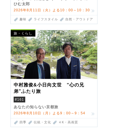
ひむ太郎
2026年8月11日（火）よる10：00～10：30
趣味
ライフスタイル
自然・アウトドア
旅・くらし
中村雅俊&小日向文世 “心の兄
弟”ふたり旅
#161
あなたの知らない京都旅
2026年8月10日（月）よる9：00～9：54
四季
伝統・文化
４K・高画質