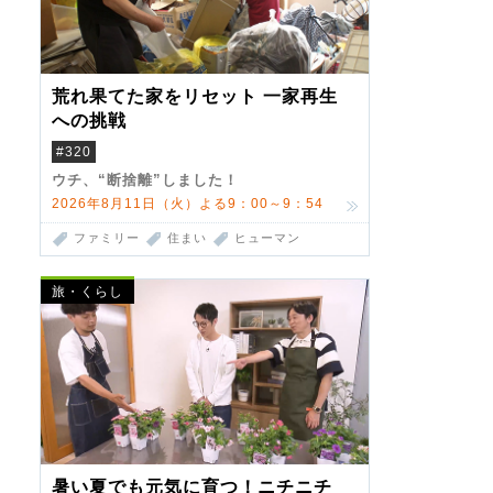
荒れ果てた家をリセット 一家再生
への挑戦
#320
ウチ、“断捨離”しました！
2026年8月11日（火）よる9：00～9：54
ファミリー
住まい
ヒューマン
旅・くらし
暑い夏でも元気に育つ！ニチニチ