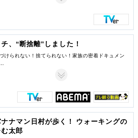
、実写ドラマ化が決定。
器用なふたりが自分たちにとっての幸せを見つけ出す
でを描いた「普通の恋愛」。ふたりの恋の行方を、ぜ
温かく見守ってください。
ウチ、“断捨離”しました！
づけられない！捨てられない！家族の密着ドキュメン
齢を重ねるに連れて増えていく「思い出の品」や「捨
られないモノ」･･･。 断捨離(R)提唱者やましたひでこ
んが、片づけられない！捨てられない！家族の元を訪
、断捨離をスタート！モノと向き合い、「今の自分に
って大事なことは何か」と向き合う家族の密着ドキュ
ンタリー。 過去５回スペシャル番組として放送し、待
のレギュラースタート！スタジオ（やましたひでこ
バナナマン日村が歩く！ ウォーキングの
）では、やましたひでこさんと断捨離の精・精さん
ひむ太郎
声：平泉成さん）が断捨離テクニックなどをお伝えし