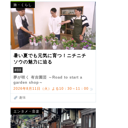
旅・くらし
暑い夏でも元気に育つ！ニチニチ
ソウの魅力に迫る
#88
夢が咲く 有吉園芸 ～Road to start a
garden shop～
2026年8月11日（火）よる10：30～11：00
趣味
エンタメ・音楽