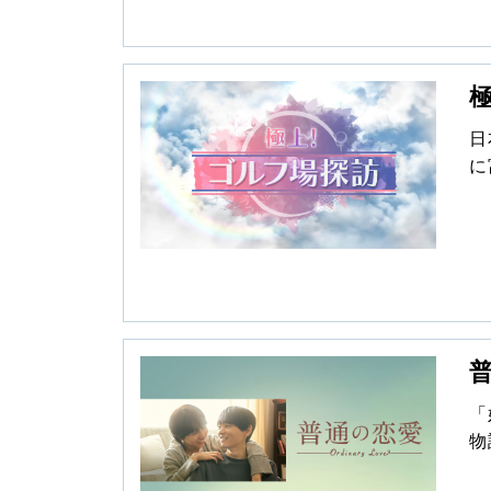
日
に
は
い
ス
ら
の
「
物
古