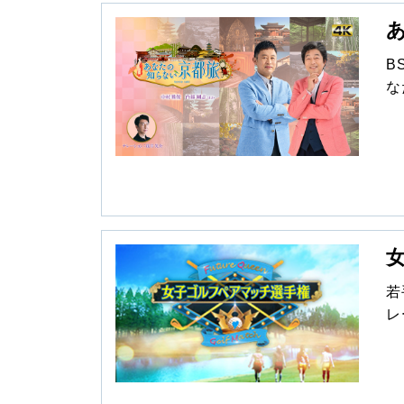
B
な
さ
跡
の
を
若
レ
優
か