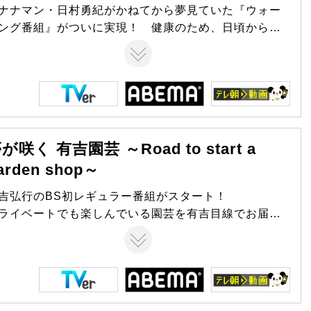
す。
ナナマン・日村勇紀がかねてから夢見ていた『ウォー
ング番組』がついに実現！ 健康のため、日頃からウ
ーキングを趣味にしている日村が、“みなさんにオスス
したいコース”や“歩いてみたかった場所”で写真を撮っ
り、街の面白ポイントを楽しみつつ、ウォーキングの
後には自分へのご褒美として大好きな蕎麦を食べる！
いった日村独自のオリジナルコースをご紹介。単なる
ブラ番組ではなく、歩き方やコースの距離や歩数など
が咲く 有吉園芸 ～Road to start a
ど、みなさんが参考にできるようなウォーキング番組
す。
arden shop～
吉弘行のBS初レギュラー番組がスタート！
ライベートでも楽しんでいる園芸を有吉目線でお届
。
安く仕入れて、高く売りたい”目指せ！夢の有吉園芸店オ
プン！