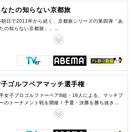
あなたの知らない京都旅
S朝日で2011年から続く、京都旅シリーズの第四弾「あ
たの知らない京都旅」。
まざまな旅人が、悠久の時を重ねてきた京都の名所旧
を訪ね、そこに秘められた驚きの歴史や文化、ゆかり
人物の意外な素顔、都の風情あふれる暮らしぶりなど
発見します。
女子ゴルフペアマッチ選手権
手女子プロゴルファーペア8組・16人による、マッチプ
ーのトーナメント戦を開催！予選・決勝を勝ち抜き、
勝賞金100万円をゲットするのは果たしてどのペアなの
？