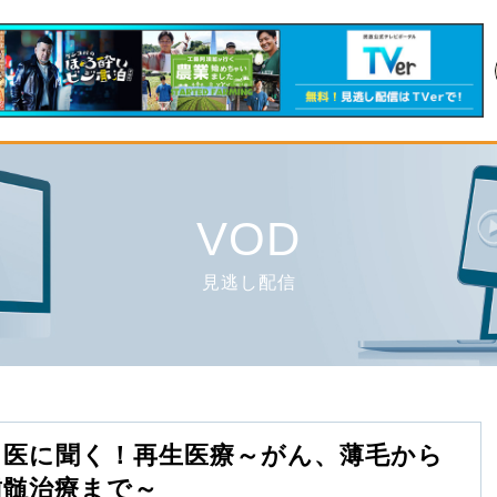
VOD
見逃し配信
名医に聞く！再生医療～がん、薄毛から
歯髄治療まで～