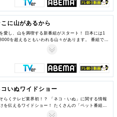
そこに山があるから
を愛し、山を満喫する新番組がスタート！ 日本には1
8000を超えるともいわれる山々があります。 番組で
、毎週１名の出演者が登りたい山で、ひとり山頂を目
を堪能します！ 山登りはどこまでも自由。 お気に
りの山ギア(登山道具)を試してみたり、山中の草花をカ
ラに収めたり、山グルメに舌鼓を打ったりと、自分な
はの山の楽しみ方を披露。 さらに、それぞれの山に
められた歴史を学びながら古の記憶を辿り、大自然が
りなす絶景をドローンを使ってたっぷりお届けしま
ネコいぬワイドショー
がら変化してきた、山と人と
関係性。 こんな時だからこそ、山の声に耳を傾けてみ
そらくテレビ業界初！？ 「ネコ・いぬ」に関する情報
はいかがでしょうか？
けを伝えるワイドショー！ たくさんの「ペット番組」
乱立している中、「ワイドショー」という枠組みと柔