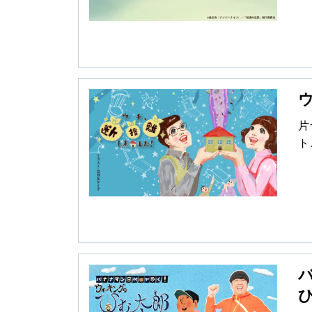
夏
不
ま
ひ
片
ト
年
て
さ
れ
と
メ
望
宅
（