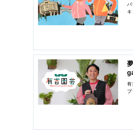
ま
バ
キ
ォ
メ
た
最
と
街
夢
な
で
g
有
プ
け
“
ー