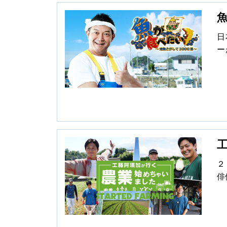
日
ー
“
ュ
日
種
本
ず
て
ん
あ
２
い
俳
り
お
が