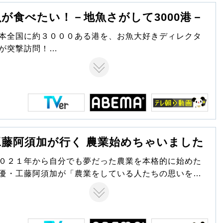
魚が食べたい！－地魚さがして3000港－
本全国に約３０００ある港を、お魚大好きディレクタ
が突撃訪問！
地元でしか食べられない美味しい地魚”を食べ歩く ドキ
メントバラエティー
本とその周辺海域に生息する魚類は、約４４００
。しかし、豊洲に入荷する魚は百数十種類程度…。日
全国には、“市場に出回らない魚”がたくさんいるは
！“地元でしか食べられない美味しい地魚”を追い求め
、日本全国津々浦々の漁港を訪れます。果たして、ど
工藤阿須加が行く 農業始めちゃいました
な美味しい魚に出会えるのでしょうか？ 人情ドラマ
り！絶品料理あり！“一魚一会の旅”をお楽しみくださ
０２１年から自分でも夢だった農業を本格的に始めた
！
優・工藤阿須加が「農業をしている人たちの思いを知
たい！」と、農業転身者のもとを訪れ、実際に作業を
手伝い！ “イマドキ就農のリアル”に迫る「工藤阿須加
行く 農業始めちゃいました」。