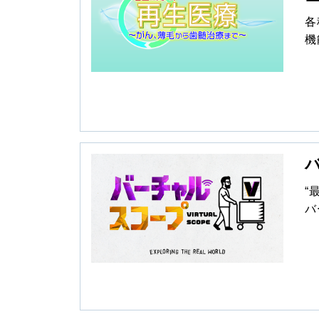
各
機
患
そ
え
“
バ
大
で
に
す