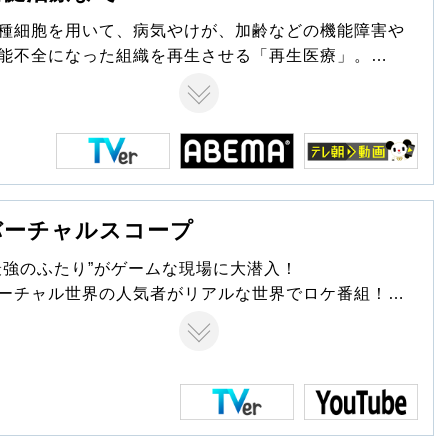
種細胞を用いて、病気やけが、加齢などの機能障害や
能不全になった組織を再生させる「再生医療」。
者の声や専門医のインタビューを通じて、今だからこ
知っておきたい「再生医療の今」をわかりやすくお伝
します。
バーチャルスコープ
最強のふたり”がゲームな現場に大潜入！
ーチャル世界の人気者がリアルな世界でロケ番組！？
型リアルイベントの開催や企業進出など、幅広い世代
大トレンドとなっているゲーム界隈！その熱狂の現場
、人気ゲーム配信者と人気VTuberの凸凹コンビが突撃
るハイブリッドバラエティ！