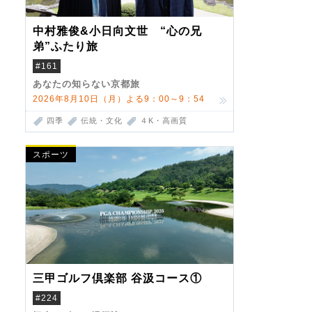
中村雅俊&小日向文世 “心の兄
弟”ふたり旅
#161
あなたの知らない京都旅
2026年8月10日（月）よる9：00～9：54
四季
伝統・文化
４K・高画質
スポーツ
三甲ゴルフ倶楽部 谷汲コース①
#224