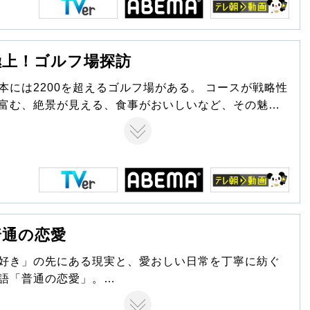
極上！ゴルフ場探訪
本には2200を超えるゴルフ場がある。 コースが戦略性
富む、絶景が見える、食事がおいしいなど、その魅力
一言では語りつくせません！ 番組では一度は行きた
！プレーをしてみたい「あのゴルフ場」「あの名コー
」を訪問。 無類のゴルフ好きがプレーを楽しみなが
、特徴的なホール、設計の極意、練習場などゴルフ場
さまざまな魅力を深掘りします。
普通の恋愛
好き」の先にある現実と、愛おしい日常を丁寧に紡ぐ
語「普通の恋愛」。
川雄輝×長野凌大 （原因は自分にある。）W主演で今