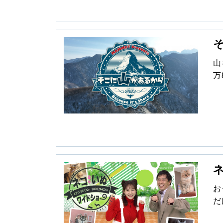
山
万
は
指し山
入
メ
らで
秘
織
す！ 社会変動にも関わりな
の
お
て
だ
が