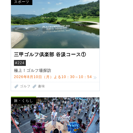
スポーツ
三甲ゴルフ倶楽部 谷汲コース①
#224
極上！ゴルフ場探訪
2026年8月10日（月）よる10：30～10：54
ゴルフ
趣味
旅・くらし