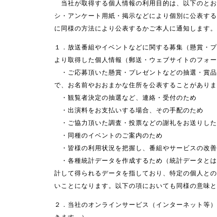
当社が取得する個人情報の利用目的は、以下のとお
シ・アンケート用紙・掲示などにより個別に公表する
に同様の方法により公表するかご本人に通知します。
１．放送番組やイベントなどに関する募集（懸賞・プ
より取得した個人情報（郵送・ウェブサイトのフォ
・ご応募頂いた懸賞・プレゼントなどの抽選・賞品
で、お名前やおおまかな住所を公表することがありま
・観覧者決定の抽選など、連絡・受付のため
・出演料をお支払いする場合、その手配のため
・ご協力頂いた調査・投票などの謝礼をお送りした
・同種のイベントのご案内のため
・皆様の利用状況を把握し、番組やサービスの改善
・各種統計データを作成するため（統計データとは
計して得られるデータを指しており、特定の個人との
いことになります。以下の項においても同様の意味と
２．当社のオンラインサービス（インターネット等）