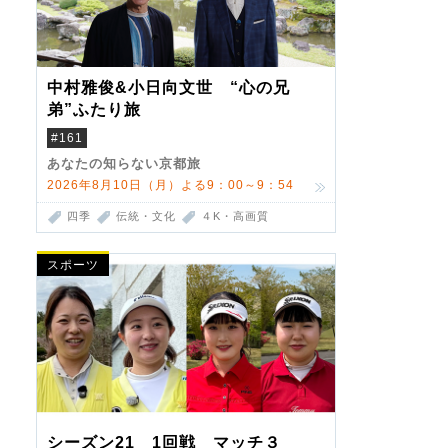
中村雅俊&小日向文世 “心の兄
弟”ふたり旅
#161
あなたの知らない京都旅
2026年8月10日（月）よる9：00～9：54
四季
伝統・文化
４K・高画質
スポーツ
シーズン21 1回戦 マッチ３