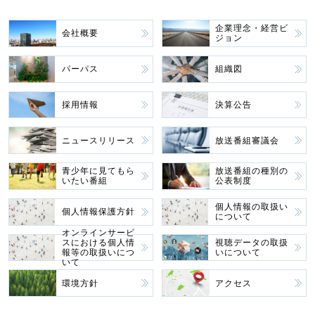
企業理念・経営ビ
会社概要
ジョン
パーパス
組織図
採用情報
決算公告
ニュースリリース
放送番組審議会
青少年に見てもら
放送番組の種別の
いたい番組
公表制度
個人情報の取扱い
個人情報保護方針
について
オンラインサービ
スにおける個人情
視聴データの取扱
報等の取扱いにつ
いについて
いて
環境方針
アクセス