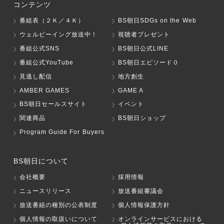
コンテンツ
番組表（２Ｋ／４Ｋ）
BS朝日SDGs on the Web
ウェルビーイング放送中！
視聴者プレゼント
番組公式SNS
BS朝日公式LINE
番組公式YouTube
BS朝日エピソード０
見逃し配信
地方創生
AMBER GAMES
GAME A
BS朝日セールスサイト
イベント
関連商品
BS朝日ショップ
Program Guide For Buyers
BS朝日について
会社概要
採用情報
ニュースリリース
放送番組審議会
放送番組の種別の公表制度
個人情報保護方針
個人情報の取扱いについて
オンラインサービスにおける