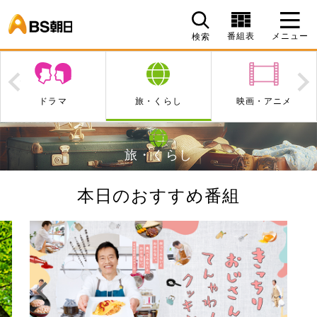
BS朝日
番組表
メニュー
検索
Prev
N
旅・くらし
映画・アニメ
エンタメ・音楽
旅・くらし
本日のおすすめ番組
Prev