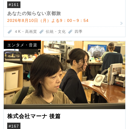
#161
あなたの知らない京都旅
2026年8月10日（月）よる9：00～9：54
４K・高画質
伝統・文化
四季
エンタメ・音楽
株式会社マーナ 後篇
#167