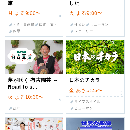
旅
した！
月
よる9:00〜
火
よる9:00〜
４K・高画質
伝統・文化
住まい
ヒューマン
四季
ファミリー
夢が咲く 有吉園芸 ～
日本のチカラ
Road to s…
金
あさ5:25〜
火
よる10:30〜
ライフスタイル
ヒューマン
趣味