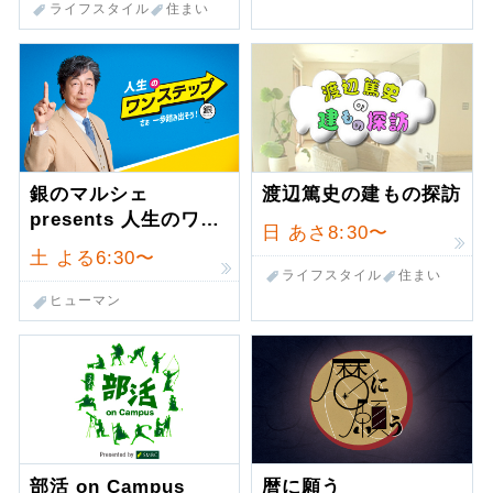
ライフスタイル
住まい
銀のマルシェ
渡辺篤史の建もの探訪
presents 人生のワ…
日
あさ8:30〜
土
よる6:30〜
ライフスタイル
住まい
ヒューマン
部活 on Campus
暦に願う