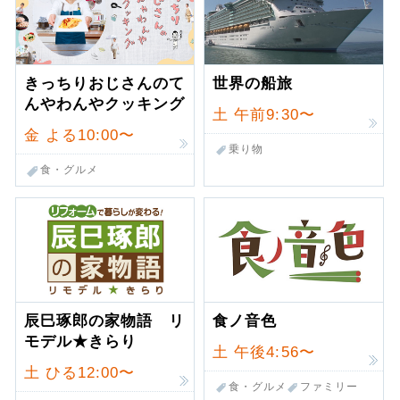
きっちりおじさんのて
世界の船旅
んやわんやクッキング
土
午前9:30〜
金
よる10:00〜
乗り物
食・グルメ
辰巳琢郎の家物語 リ
食ノ音色
モデル★きらり
土
午後4:56〜
土
ひる12:00〜
食・グルメ
ファミリー