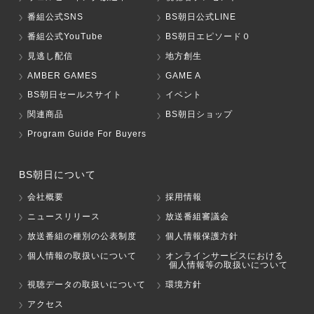
番組公式SNS
BS朝日公式LINE
番組公式YouTube
BS朝日エピソード０
見逃し配信
地方創生
AMBER GAMES
GAME A
BS朝日セールスサイト
イベント
関連商品
BS朝日ショップ
Program Guide For Buyers
BS朝日について
会社概要
採用情報
ニュースリリース
放送番組審議会
放送番組の種別の公表制度
個人情報保護方針
個人情報の取扱いについて
オンラインサービスにおける
個人情報等の取扱いについて
視聴データの取扱いについて
環境方針
アクセス