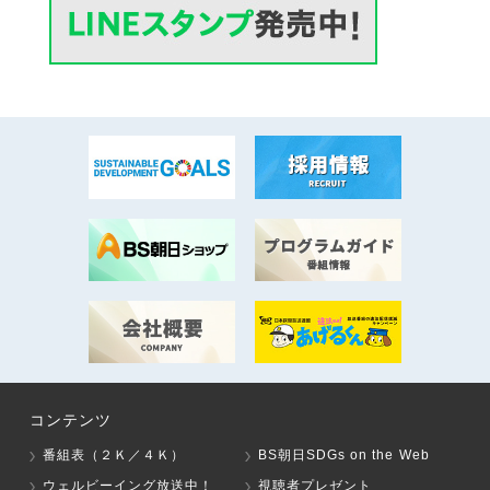
コンテンツ
番組表（２Ｋ／４Ｋ）
BS朝日SDGs on the Web
ウェルビーイング放送中！
視聴者プレゼント