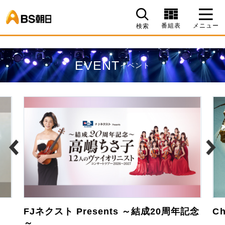
BS朝日
番組表
メニュー
検索
EVENT
イベント
FJネクスト Presents ～結成20周年記念
Ch
～