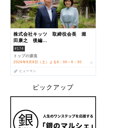
株式会社キッツ 取締役会長 堀
田康之 後編
米国駐在でも浮かんだ八ヶ岳 山
#174
小屋を営んだ父母
トップの源流
2026年8月8日（土）よる6：00～6：30
ヒューマン
ピックアップ