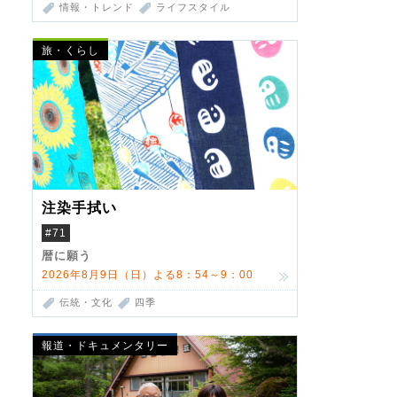
情報・トレンド
ライフスタイル
旅・くらし
注染手拭い
#71
暦に願う
2026年8月9日（日）よる8：54～9：00
伝統・文化
四季
報道・ドキュメンタリー