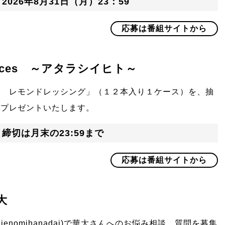
：
2026年8月31日（月）23：59
応募は番組サイトから
 Faces ～アタラシイヒト～
ー レモンドレッシング」（１２本入り１ケース）を、抽
にプレゼントいたします。
：
締切は月末の23:59まで
応募は番組サイトから
大
ienomihanadai)で華大さんへのお悩み相談、質問を募集