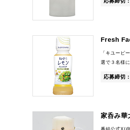
応募締切
Fresh
「キユーピ
選で３名様
応募締切
家呑み華
番組公式X(@