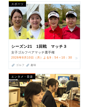
スポーツ
シーズン21 1回戦 マッチ３
女子ゴルフペアマッチ選手権
2026年8月10日（月）よる9：54～10：30
ゴルフ
趣味
エンタメ・音楽