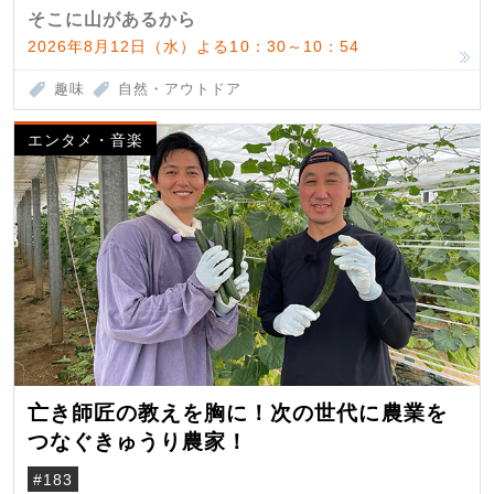
そこに山があるから
2026年8月12日（水）よる10：30～10：54
趣味
自然・アウトドア
エンタメ・音楽
亡き師匠の教えを胸に！次の世代に農業を
つなぐきゅうり農家！
#183