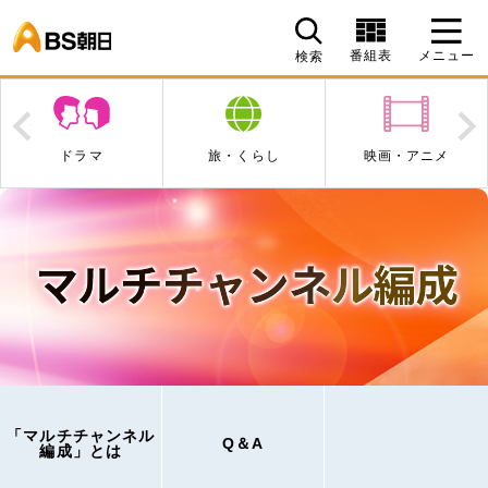
BS朝日
番組表
メニュー
検索
Prev
N
ドラマ
旅・くらし
映画・アニメ
「マルチチャンネル
Q＆A
編成」とは