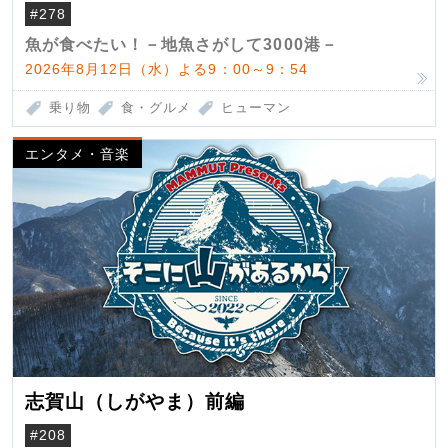
（クロマグロ）
#278
魚が食べたい！－地魚さがして3000港－
2026年8月12日（水）よる9：00～9：54
乗り物
食・グルメ
ヒューマン
エンタメ・音楽
志賀山（しがやま）前編
#208