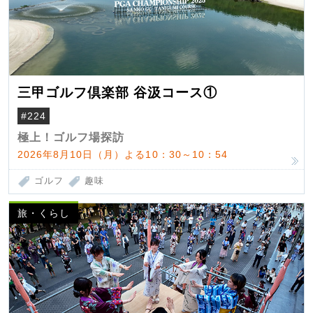
三甲ゴルフ倶楽部 谷汲コース①
#224
極上！ゴルフ場探訪
2026年8月10日（月）よる10：30～10：54
ゴルフ
趣味
旅・くらし