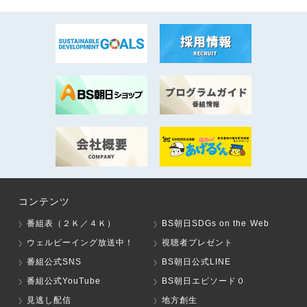
コンテンツ
番組表（２Ｋ／４Ｋ）
BS朝日SDGs on the Web
ウェルビーイング放送中！
視聴者プレゼント
番組公式SNS
BS朝日公式LINE
番組公式YouTube
BS朝日エピソード０
見逃し配信
地方創生