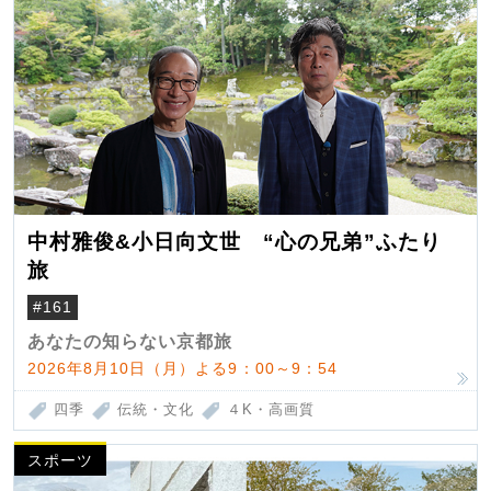
中村雅俊&小日向文世 “心の兄弟”ふたり
旅
#161
あなたの知らない京都旅
2026年8月10日（月）よる9：00～9：54
四季
伝統・文化
４K・高画質
スポーツ