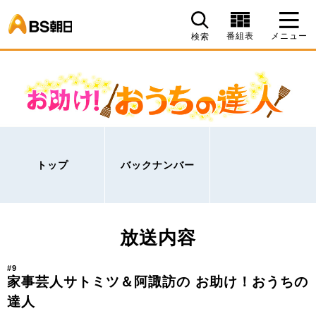
BS朝日
番組表
メニュー
検索
トップ
バックナンバー
放送内容
#9
家事芸人サトミツ＆阿諏訪の お助け！おうちの
達人